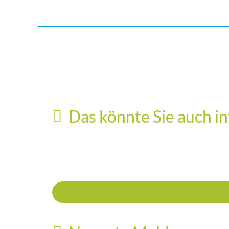
Fußball
Ringen
Das könnte Sie auch in
VfB Hallbergmoos-Goldach e.V. – Fußbal
SV Siegfried Hallbergmoos-Goldach 19
22. Juli 2026
e.V.
19. Juni 2026
Schulen
10V2 Mittelschule Hallbergmoos:
Frauenpower rockt das „Siegertreppche