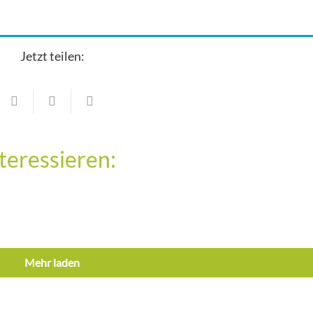
Jetzt teilen:
Karate
Stolze Träger neuer Gürtelfarben im Budo
VfB Hallbergmoos
teressieren:
l
Sportverein
22
7. Juli 2026
Sportnews
17. Juni 2026
Mehr laden
Aufführungen
n“
Die Freiherr von Hallberg Saga