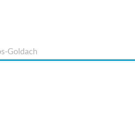
os-Goldach
 SIND WIR
WEITERE
INFORMATIONEN
KOS Verlag
Impressum
ontakt
AGB
erstärken Sie unser
Datenschutzerklärung
eam!