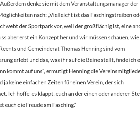
n.“ Außerdem denke sie mit dem Veranstaltungsmanager der
lichkeiten nach: „Vielleicht ist das Faschingstreiben od
chwebt der Sportpark vor, weil der großflächig ist, eine an
ss aber erst ein Konzept her und wir müssen schauen, wie 
ld Reents und Gemeinderat Thomas Henning sind vom
ng erlebt und das, was ihr auf die Beine stellt, finde ich
nn kommt auf uns“, ermutigt Henning die Vereinsmitgliede
 ja keine einfachen Zeiten für einen Verein, der sich
. Ich hoffe, es klappt, euch an der einen oder anderen Ste
et euch die Freude am Fasching.“