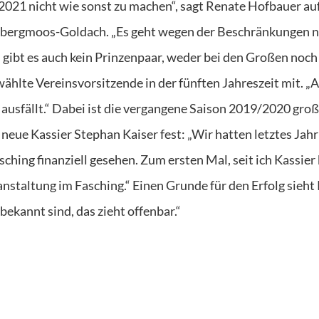
2021 nicht wie sonst zu machen“, sagt Renate Hofbauer au
bergmoos-Goldach. „Es geht wegen der Beschränkungen n
m gibt es auch kein Prinzenpaar, weder bei den Großen noch
ählte Vereinsvorsitzende in der fünften Jahreszeit mit. „
i ausfällt.“ Dabei ist die vergangene Saison 2019/2020 groß
nd neue Kassier Stephan Kaiser fest: „Wir hatten letztes Jahr
ching finanziell gesehen. Zum ersten Mal, seit ich Kassier 
anstaltung im Fasching.“ Einen Grunde für den Erfolg sieht
bekannt sind, das zieht offenbar.“