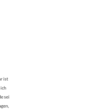
r ist
 ich
e sei
agen,