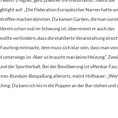
wenn´s regnet, geht ja keiner ins Freiluftkino“, meint die
ghlight auf: „Die Föderation Europäischer Narren hatte u
detreffen machen könnten. Da kamen Garden, die man sonst
r Verein schon mal im Schwung ist, übernimmt er auch das
ollte verhindern, dass die etablierte Veranstaltung einsch
 Fasching mitmacht, dem muss sich klar sein, dass man von
l unterwegs ist. Aber so braucht man keine Heizung.“ Zwei
nd der Sportlerball. Bei der Bevölkerung ist offenbar Fas
 Jahres-Rundum-Bespaßung allerorts, meint Hofbauer: „Wen
sching. Da kann ich bis in die Puppen an der Bar stehen und 