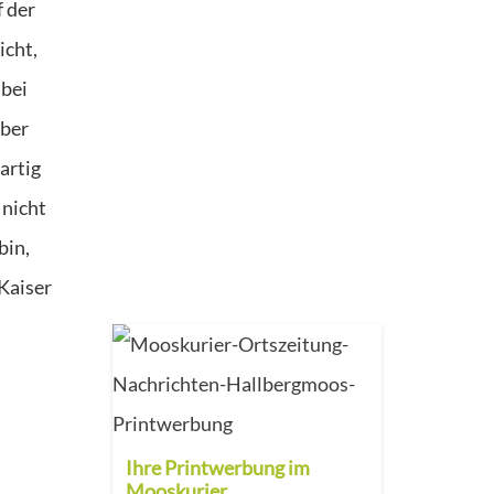
f der
icht,
 bei
Aber
artig
 nicht
bin,
 Kaiser
Ihre Printwerbung im
Mooskurier