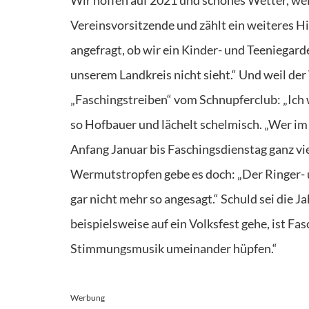
Wir hoffen auf 2021 und schönes Wetter, weil 
Vereinsvorsitzende und zählt ein weiteres Hi
angefragt, ob wir ein Kinder- und Teeniegar
unserem Landkreis nicht sieht.“ Und weil de
„Faschingstreiben“ vom Schnupferclub: „Ich w
so Hofbauer und lächelt schelmisch. „Wer im
Anfang Januar bis Faschingsdienstag ganz vie
Wermutstropfen gebe es doch: „Der Ringer- u
gar nicht mehr so angesagt.“ Schuld sei die
beispielsweise auf ein Volksfest gehe, ist Fa
Stimmungsmusik umeinander hüpfen.“
Werbung