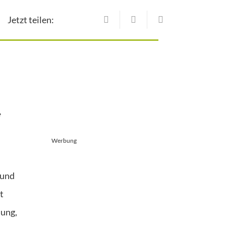
Jetzt teilen:
e
Werbung
 und
t
nung,