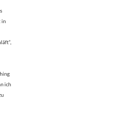
ns
 in
läft“,
ching
n ich
zu