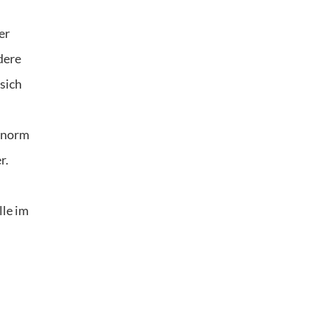
er
dere
sich
 enorm
r.
lle im