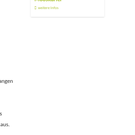
weitere Infos
Langen
s
 aus.