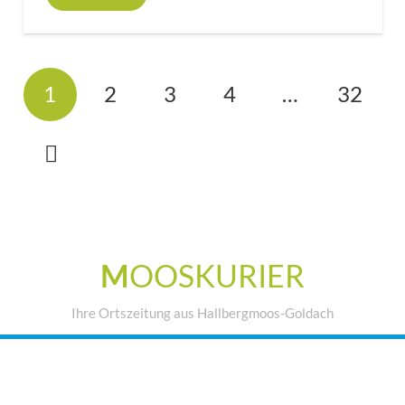
1
2
3
4
…
32
M
OOSKURIER
Ihre Ortszeitung aus Hallbergmoos-Goldach
IHRE WERBUNG IM MOOSKURIER