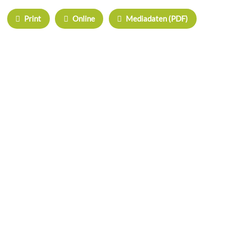
Print
Online
Mediadaten (PDF)
ÜBERREGIONAL WERBEN:
Herrschinger Spiegel
Haarer Stadt Echo
Oberdinger Kurier
Echinger Echo
Neufahrner Echo
Unser Putzbrunn
Grasbrunner Nachrichten
NICHTS MEHR VERPASSEN!