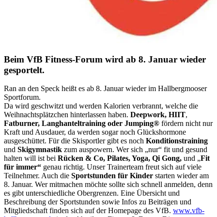
Beim VfB Fitness-Forum wird ab 8. Januar wieder
gesportelt.
Ran an den Speck heißt es ab 8. Januar wieder im Hallbergmooser
Sportforum.
Da wird geschwitzt und werden Kalorien verbrannt, welche die
Weihnachtsplätzchen hinterlassen haben.
Deepwork,
HIIT
,
Fatburner, Langhanteltraining oder
Jumping®
fördern nicht nur
Kraft und Ausdauer, da werden sogar noch Glückshormone
ausgeschüttet. Für die Skisportler gibt es noch
Konditionstraining
und
Skigymnastik
zum auspowern. Wer sich „nur“ fit und gesund
halten will ist bei
Rücken & Co, Pilates, Yoga,
Qi Gong,
und „
Fit
für immer“
genau richtig. Unser Trainerteam freut sich auf viele
Teilnehmer. Auch die
Sportstunden für Kinder
starten wieder am
8. Januar. Wer mitmachen möchte sollte sich schnell anmelden, denn
es gibt unterschiedliche Obergrenzen. Eine Übersicht und
Beschreibung der Sportstunden sowie Infos zu Beiträgen und
Mitgliedschaft finden sich auf der Homepage des VfB.
www.vfb-