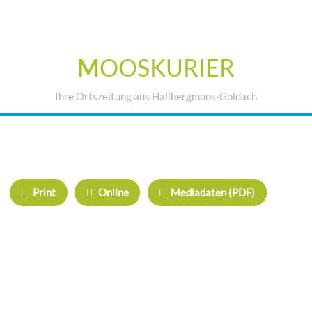
M
OOSKURIER
Ihre Ortszeitung aus Hallbergmoos-Goldach
IHRE WERBUNG IM MOOSKURIER
Print
Online
Mediadaten (PDF)
ÜBERREGIONAL WERBEN:
Herrschinger Spiegel
Haarer Stadt Echo