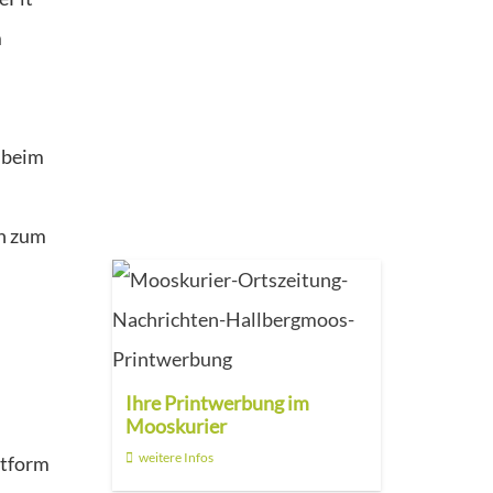
m
 beim
ch zum
Ihre Printwerbung im
Mooskurier
weitere Infos
ttform