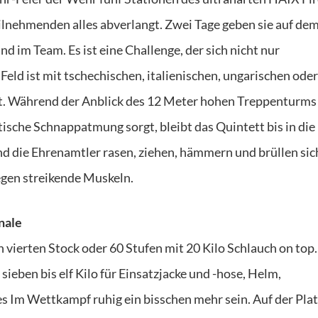
lnehmenden alles abverlangt. Zwei Tage geben sie auf de
d im Team. Es ist eine Challenge, der sich nicht nur
ld ist mit tschechischen, italienischen, ungarischen oder
zt. Während der Anblick des 12 Meter hohen Treppenturms
ische Schnappatmung sorgt, bleibt das Quintett bis in die
und die Ehrenamtler rasen, ziehen, hämmern und brüllen si
gegen streikende Muskeln.
nale
en vierten Stock oder 60 Stufen mit 20 Kilo Schlauch on top.
ieben bis elf Kilo für Einsatzjacke und -hose, Helm,
s Im Wettkampf ruhig ein bisschen mehr sein. Auf der Pla