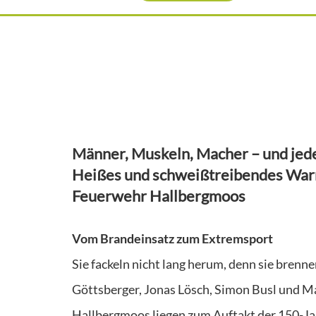
Männer, Muskeln, Macher – und jed
Heißes und schweißtreibendes Warm
Feuerwehr Hallbergmoos
Vom Brandeinsatz zum Extremsport
Sie fackeln nicht lang herum, denn sie brennen
Göttsberger, Jonas Lösch, Simon Busl und Ma
Hallbergmoos liegen zum Auftakt der 150-Jah