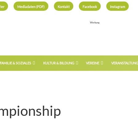
ier
Mediadaten (PDF)
Kontakt
Facebook
Instagram
Werbung
FAMILIE & SOZIALES
KULTUR & BILDUNG
VEREINE
VERANSTALTUN
ampionship