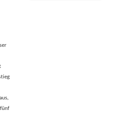
ser
t
stieg
aus,
fünf