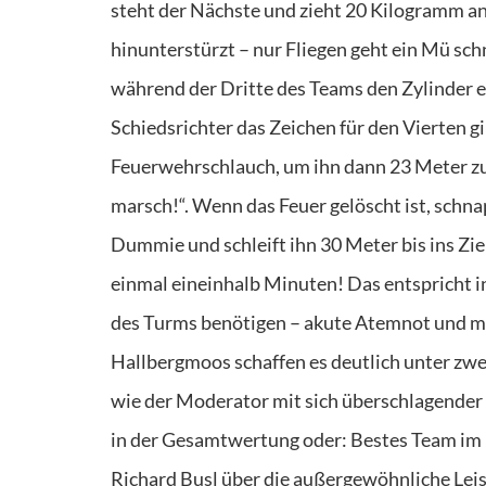
steht der Nächste und zieht 20 Kilogramm an 
hinunterstürzt – nur Fliegen geht ein Mü 
während der Dritte des Teams den Zylinder e
Schiedsrichter das Zeichen für den Vierten gi
Feuerwehrschlauch, um ihn dann 23 Meter zu 
marsch!“. Wenn das Feuer gelöscht ist, schn
Dummie und schleift ihn 30 Meter bis ins Ziel
einmal eineinhalb Minuten! Das entspricht in
des Turms benötigen – akute Atemnot und min
Hallbergmoos schaffen es deutlich unter zwei
wie der Moderator mit sich überschlagender S
in der Gesamtwertung oder: Bestes Team im L
Richard Busl über die außergewöhnliche Lei