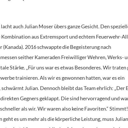
 lacht auch Julian Moser übers ganze Gesicht. Den speziel
te Kombination aus Extremsport und echtem Feuerwehr-Al
ver (Kanada). 2016 schwappte die Begeisterung nach
p messen seither Kameraden Freiwilliger Wehren, Werks- 
ale Stärke. „Für uns war es etwas Besonderes. Wir traten
bewerbe trainieren. Als wir es gewonnen hatten, war es ein
ar“, schwärmt Julian. Dennoch bleibt das Team ehrlich: „Der 
es direkten Gegners geklappt. Die sind hervorragend und wa
chneller als wir. Wir waren also keine Favoriten.“ Stimmt
n geht es um mehr als die körperliche Leistung, muss Julia