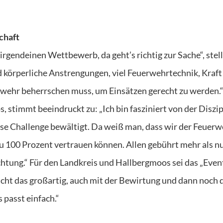
chaft
gendeinen Wettbewerb, da geht’s richtig zur Sache“, stell
ind körperliche Anstrengungen, viel Feuerwehrtechnik, Kraf
rwehr beherrschen muss, um Einsätzen gerecht zu werden.“
, stimmt beeindruckt zu: „Ich bin fasziniert von der Diszip
ese Challenge bewältigt. Da weiß man, dass wir der Feuerw
100 Prozent vertrauen können. Allen gebührt mehr als nu
tung.“ Für den Landkreis und Hallbergmoos sei das „Even
acht das großartig, auch mit der Bewirtung und dann noch 
 passt einfach.“