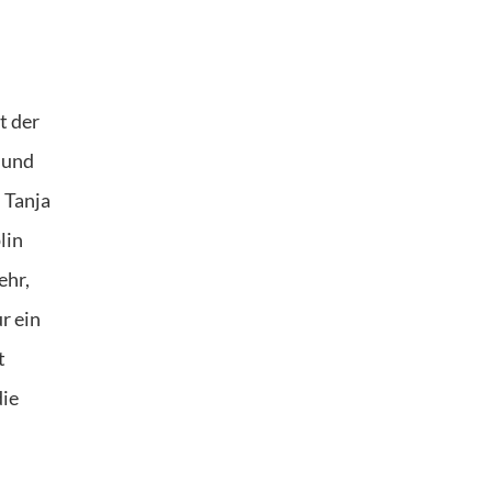
t der
t und
 Tanja
lin
ehr,
r ein
t
die