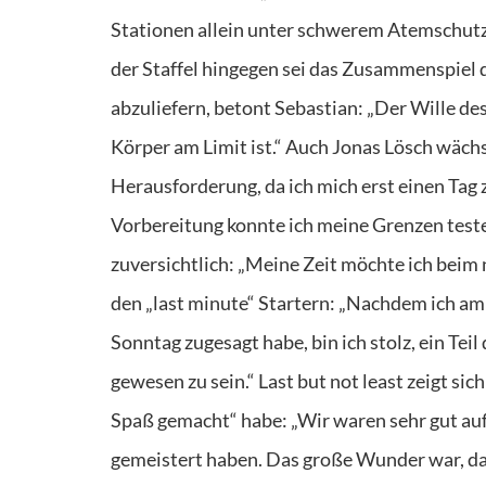
Stationen allein unter schwerem Atemschutz 
der Staffel hingegen sei das Zusammenspiel
abzuliefern, betont Sebastian: „Der Wille de
Körper am Limit ist.“ Auch Jonas Lösch wächst
Herausforderung, da ich mich erst einen Tag
Vorbereitung konnte ich meine Grenzen testen.“
zuversichtlich: „Meine Zeit möchte ich beim
den „last minute“ Startern: „Nachdem ich am
Sonntag zugesagt habe, bin ich stolz, ein Teil
gewesen zu sein.“ Last but not least zeigt sic
Spaß gemacht“ habe: „Wir waren sehr gut aufge
gemeistert haben. Das große Wunder war, da