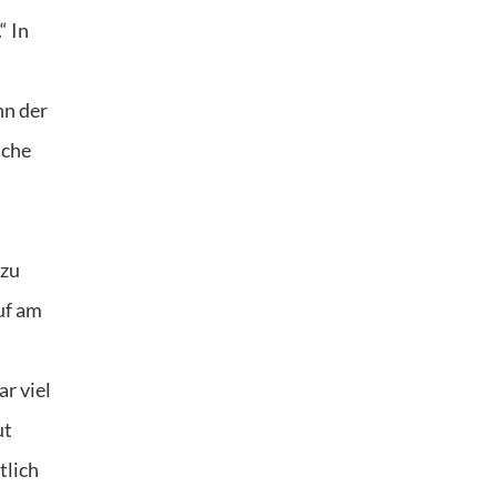
“ In
nn der
iche
 zu
uf am
ar viel
ut
tlich