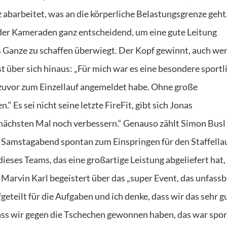
abarbeitet, was an die körperliche Belastungsgrenze geht.
 der Kameraden ganz entscheidend, um eine gute Leitung
s Ganze zu schaffen überwiegt. Der Kopf gewinnt, auch we
 über sich hinaus: „Für mich war es eine besondere sportl
 zuvor zum Einzellauf angemeldet habe. Ohne große
 Es sei nicht seine letzte FireFit, gibt sich Jonas
 nächsten Mal noch verbessern.“ Genauso zählt Simon Busl
 Samstagabend spontan zum Einspringen für den Staffella
 dieses Teams, das eine großartige Leistung abgeliefert hat,
h Marvin Karl begeistert über das „super Event, das unfassb
teilt für die Aufgaben und ich denke, dass wir das sehr g
ss wir gegen die Tschechen gewonnen haben, das war spor