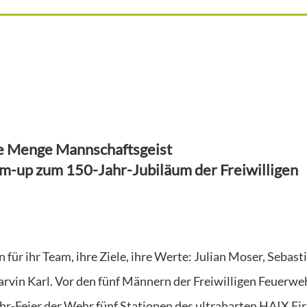
e Menge Mannschaftsgeist
-up zum 150-Jahr-Jubiläum der Freiwilligen
 für ihr Team, ihre Ziele, ihre Werte: Julian Moser, Sebast
rvin Karl. Vor den fünf Männern der Freiwilligen Feuerwe
r-Feier der Wehr fünf Stationen des ultraharten HAIX Fir