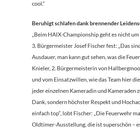
cool.“
Beruhigt schlafen dank brennender Leidens
„Beim HAIX-Championship geht es nicht um ir
3. Bürgermeister Josef Fischer fest: „Das s
Ausdauer, man kann gut sehen, was die Feue
Knieler, 2. Bürgermeisterin von Hallbergmoos
und vom Einsatzwillen, wie das Team hier di
jeder einzelnen Kameradin und Kameraden zu 
Dank, sondern höchster Respekt und Hochach
einfach top“, lobt Fischer: „Die Feuerwehr m
Oldtimer-Ausstellung, die ist superschön – es