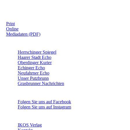
IHRE WERBUNG IM MOOSKURIER
Print
Online
Mediadaten (PDF)
ÜBERREGIONAL WERBEN:
Herrschinger Spiegel
Haarer Stadt Echo
Oberdinger Kurier
Echinger Echo
Neufahrner Echo
Unser Putzbrunn
Grasbrunner Nachrichten
NICHTS MEHR VERPASSEN!
Folgen Sie uns auf Facebook
Folgen Sie uns auf Instagram
DAS SIND WIR
IKOS Verlag