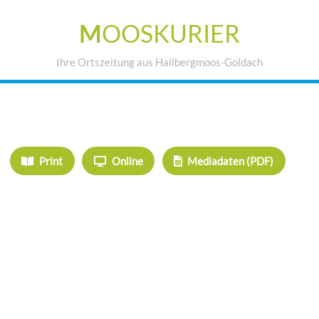
M
OOSKURIER
Ihre Ortszeitung aus Hallbergmoos-Goldach
IHRE WERBUNG IM MOOSKURIER
Print
Online
Mediadaten (PDF)
ÜBERREGIONAL WERBEN:
Herrschinger Spiegel
Haarer Stadt Echo
Oberdinger Kurier
Echinger Echo