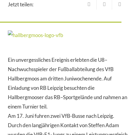
Jetzt teilen:
Ein unvergessliches
Ereignis erlebten die U8
–
Nachwuchsspieler der Fußballabteilung des VfB
Hallbergmoos am
dritten
Juniwochenende
. Auf
Einladung von
RB
Leipzig besuchten die
Hallbergmooser
das RB
–
Sportgelände und nahmen an
einem Turnier teil.
Am 17. Juni fuhren zwei VfB-Busse nach Leipzig.
Durch den langjährigen Kontakt von Steffen Adam
wurde
n
die
VfB-
F1-Jungs zu einem Leistungsvergleich