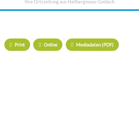
Ihre Ortszeitung aus Hallbergmoos-Goldach
IHRE WERBUNG IM MOOSKURIER
Print
Online
Mediadaten (PDF)
ÜBERREGIONAL WERBEN:
Herrschinger Spiegel
Haarer Stadt Echo
Oberdinger Kurier
Echinger Echo
Neufahrner Echo
Unser Putzbrunn