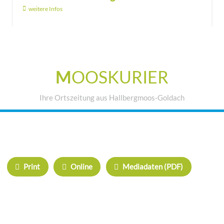
weitere Infos
M
OOSKURIER
Ihre Ortszeitung aus Hallbergmoos-Goldach
IHRE WERBUNG IM MOOSKURIER
Print
Online
Mediadaten (PDF)
ÜBERREGIONAL WERBEN:
Herrschinger Spiegel