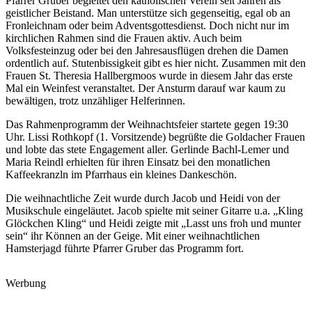
Pfarrer Gruber begleitet den katholischen Verein seit Jahren als
geistlicher Beistand. Man unterstütze sich gegenseitig, egal ob an
Fronleichnam oder beim Adventsgottesdienst. Doch nicht nur im
kirchlichen Rahmen sind die Frauen aktiv. Auch beim
Volksfesteinzug oder bei den Jahresausflügen drehen die Damen
ordentlich auf. Stutenbissigkeit gibt es hier nicht. Zusammen mit den
Frauen St. Theresia Hallbergmoos wurde in diesem Jahr das erste
Mal ein Weinfest veranstaltet. Der Ansturm darauf war kaum zu
bewältigen, trotz unzähliger Helferinnen.
Das Rahmenprogramm der Weihnachtsfeier startete gegen 19:30
Uhr. Lissi Rothkopf (1. Vorsitzende) begrüßte die Goldacher Frauen
und lobte das stete Engagement aller. Gerlinde Bachl-Lemer und
Maria Reindl erhielten für ihren Einsatz bei den monatlichen
Kaffeekranzln im Pfarrhaus ein kleines Dankeschön.
Die weihnachtliche Zeit wurde durch Jacob und Heidi von der
Musikschule eingeläutet. Jacob spielte mit seiner Gitarre u.a. „Kling
Glöckchen Kling“ und Heidi zeigte mit „Lasst uns froh und munter
sein“ ihr Können an der Geige. Mit einer weihnachtlichen
Hamsterjagd führte Pfarrer Gruber das Programm fort.
Werbung