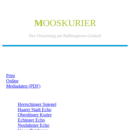
M
OOSKURIER
Ihre Ortszeitung aus Hallbergmoos-Goldach
IHRE WERBUNG IM MOOSKURIER
Print
Online
Mediadaten (PDF)
ÜBERREGIONAL WERBEN:
Herrschinger Spiegel
Haarer Stadt Echo
Oberdinger Kurier
Echinger Echo
Neufahrner Echo