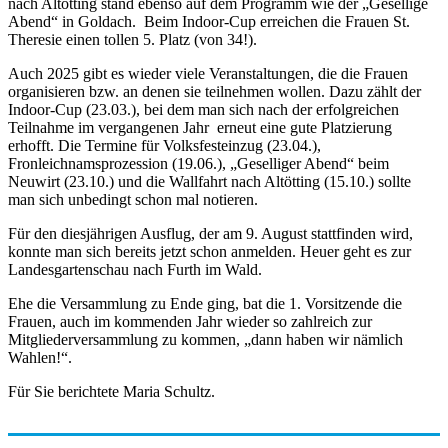
nach Altötting stand ebenso auf dem Programm wie der „Gesellige
Abend“ in Goldach. Beim Indoor-Cup erreichen die Frauen St.
Theresie einen tollen 5. Platz (von 34!).
Auch 2025 gibt es wieder viele Veranstaltungen, die die Frauen
organisieren bzw. an denen sie teilnehmen wollen. Dazu zählt der
Indoor-Cup (23.03.), bei dem man sich nach der erfolgreichen
Teilnahme im vergangenen Jahr erneut eine gute Platzierung
erhofft. Die Termine für Volksfesteinzug (23.04.),
Fronleichnamsprozession (19.06.), „Geselliger Abend“ beim
Neuwirt (23.10.) und die Wallfahrt nach Altötting (15.10.) sollte
man sich unbedingt schon mal notieren.
Für den diesjährigen Ausflug, der am 9. August stattfinden wird,
konnte man sich bereits jetzt schon anmelden. Heuer geht es zur
Landesgartenschau nach Furth im Wald.
Ehe die Versammlung zu Ende ging, bat die 1. Vorsitzende die
Frauen, auch im kommenden Jahr wieder so zahlreich zur
Mitgliederversammlung zu kommen, „dann haben wir nämlich
Wahlen!“.
Für Sie berichtete Maria Schultz.