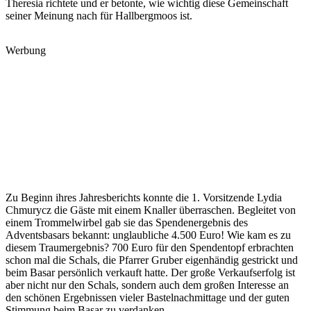
Theresia richtete und er betonte, wie wichtig diese Gemeinschaft
seiner Meinung nach für Hallbergmoos ist.
Werbung
Zu Beginn ihres Jahresberichts konnte die 1. Vorsitzende Lydia
Chmurycz die Gäste mit einem Knaller überraschen. Begleitet von
einem Trommelwirbel gab sie das Spendenergebnis des
Adventsbasars bekannt: unglaubliche 4.500 Euro! Wie kam es zu
diesem Traumergebnis? 700 Euro für den Spendentopf erbrachten
schon mal die Schals, die Pfarrer Gruber eigenhändig gestrickt und
beim Basar persönlich verkauft hatte. Der große Verkaufserfolg ist
aber nicht nur den Schals, sondern auch dem großen Interesse an
den schönen Ergebnissen vieler Bastelnachmittage und der guten
Stimmung beim Basar zu verdanken.