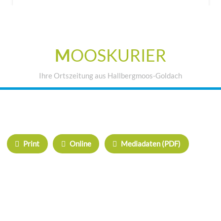
M
OOSKURIER
Ihre Ortszeitung aus Hallbergmoos-Goldach
IHRE WERBUNG IM MOOSKURIER
Print
Online
Mediadaten (PDF)
ÜBERREGIONAL WERBEN:
Herrschinger Spiegel
Haarer Stadt Echo