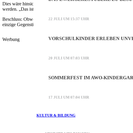
Dies wäre hinsichtlich Kosten und Arbeitsaufwand sehr aufwendig, 
werden. „Das ist, als würde man ein funktionsfähiges Spielfeld hera
Beschluss: Obwohl während der Diskussion zahlreiche Einwände gege
22 JULI UM 15:37 UHR
einzige Gegenstimme.
VORSCHULKINDER ERLEBEN UNVE
Werbung
20 JULI UM 07:03 UHR
SOMMERFEST IM AWO-KINDERGAR
17 JULI UM 07:04 UHR
KULTUR & BILDUNG