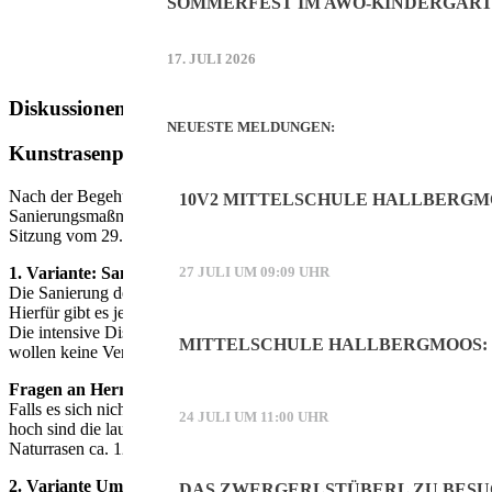
SOMMERFEST IM AWO-KINDERGART
17. JULI 2026
Diskussionen – Beschlüsse
NEUESTE MELDUNGEN:
Kunstrasenplatz Sport- und Freizeitpark Hallbergmo
Nach der Begehung des Kunstrasenspielfeldes am Sportpark Hallbe
10V2 MITTELSCHULE HALLBERGM
Sanierungsmaßnahmen dringend nötig sind. Herr Baumann wurde mit de
Sitzung vom 29. September die verschiedenen Möglichkeiten der San
1. Variante: Sanierung des Kunstrasenspielfelds
27 JULI UM 09:09 UHR
Die Sanierung des Kunstrasenspielfelds hält Herr Baumann für die ök
Hierfür gibt es jedoch zwei Varianten, nämlich (1) unverfüllt (Teilfü
Die intensive Diskussion bezog sich vor allem darauf, dass es zu der
MITTELSCHULE HALLBERGMOOS: 
wollen keine Versuchskaninchen sein.“).
Fragen an Herrn Baumann:
Falls es sich nicht bewähren sollte, könnte man dann das Granulat n
24 JULI UM 11:00 UHR
hoch sind die laufenden Kosten? Antwort: Nachfüllung abhängig davo
Naturrasen ca. 12 Wochen. – Gibt es einen günstigen Zeitpunkt für di
2. Variante Umbau Kunstrasen in Naturrasen-Spielfeld
DAS ZWERGERLSTÜBERL ZU BESU