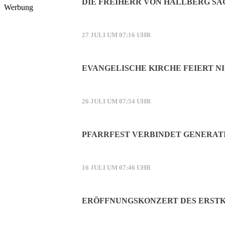
DIE FREIHERR VON HALLBERG SA
Werbung
27 JULI UM 07:16 UHR
EVANGELISCHE KIRCHE FEIERT NI
26 JULI UM 07:54 UHR
PFARRFEST VERBINDET GENERAT
16 JULI UM 07:46 UHR
ERÖFFNUNGSKONZERT DES ERSTK