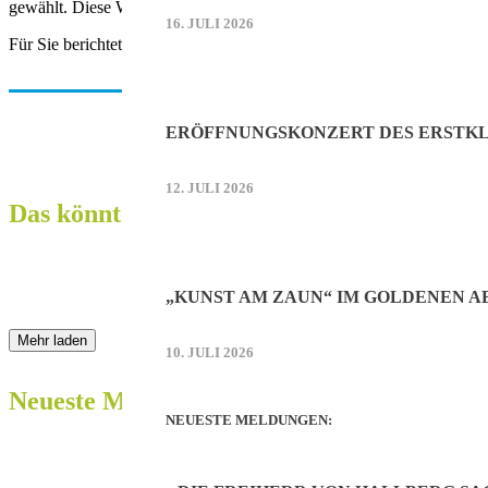
gewählt. Diese Wahl wurde vom Gemeinderat ohne Gegenstimme best
16. JULI 2026
Für Sie berichtete Maria Schultz.
ERÖFFNUNGSKONZERT DES ERSTKL
12. JULI 2026
Das könnte Sie auch interessieren:
„KUNST AM ZAUN“ IM GOLDENEN 
Mehr laden
10. JULI 2026
Neueste Meldungen:
NEUESTE MELDUNGEN: