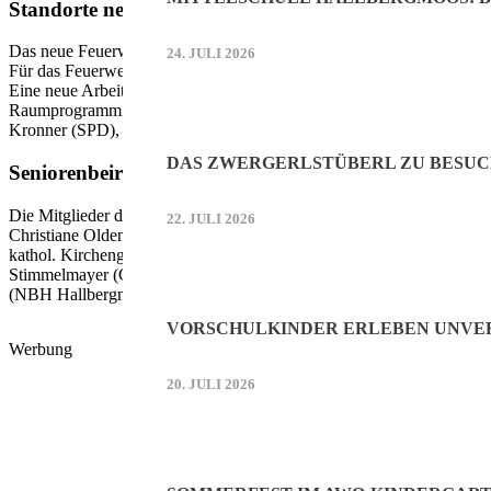
Standorte neue Feuerwehrhäuser Hallbergmoos und
Das neue Feuerwehrhaus Hallbergmoos wird an der Predazzoallee/Am
24. JULI 2026
Für das Feuerwehrhaus Goldach ergeht der Auftrag an die Verwaltu
Eine neue Arbeitsgruppe „Feuerwehrhäuser“ soll gemeinsam mit dem
Raumprogramm für die endgültige Beschlussfassung durch den Gemein
Kronner (SPD), Sabina Brosch (Grüne) und Thomas Henning (FW).
DAS ZWERGERLSTÜBERL ZU BESUC
Seniorenbeirat 2020 – 2026
Die Mitglieder des Seniorenbeirats für die aktuelle Sitzungsperiode:
22. JULI 2026
Christiane Oldenburg-Balden, Vorsitzende (Ref. f. Senioren und Ink
kathol. Kirchengemeinde Hallbergmoos-Goldach), Enza Schünemann 
Stimmelmayer (Caritas-Zentrum, geronto-psych. Fachberatung), Adelh
(NBH Hallbergmoos), Claudia Hatton (Senioren-Zentrum), Brigitte
VORSCHULKINDER ERLEBEN UNVER
Werbung
20. JULI 2026