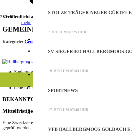
STOLZE TRÄGER NEUER GÜRTELF
Veröffentlicht am
30. September 2020
mehr
GEMEINDERAT – Sitzung vom 29.09.202
Werbung
7 JULI UM 07:25 UHR
Online Werbung auf mooskurier.de
Kategorie:
Gemeinderat
Printwerbung im Mooskurier
SV SIEGFRIED HALLBERGMOOS-GOL
Mediadaten (PDF)
19 JUNI UM 07:43 UHR
Sanierung Kunstrasenplatz Sport- und Freizeitpark
Kontakt
Ausnahmegenehmigung Nutzung Volksfestplatz für Christkind
Alternative zur Senioren-Weihnachtsfeier
Facebook
neue Leitung AK Nachhaltigkeit
SPORTNEWS
Instagram
BEKANNTGABEN
17 JUNI UM 07:46 UHR
Mittelfristige Strategieplanung für die VHS Hallber
Eine Zweckvereinbarung mit der Gemeinde Neufahrn soll bis zum 31
geprüft werden. Die ehemalige Arbeitsgruppe „Eingliederung der VH
VFB HALLBERGMOOS-GOLDACH E.V.