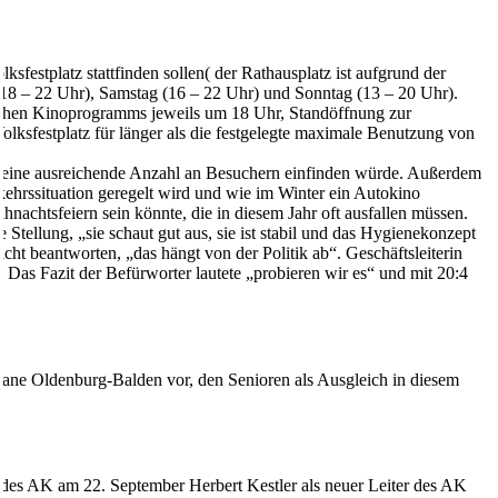
festplatz stattfinden sollen( der Rathausplatz ist aufgrund der
 (18 – 22 Uhr), Samstag (16 – 22 Uhr) und Sonntag (13 – 20 Uhr).
lichen Kinoprogramms jeweils um 18 Uhr, Standöffnung zur
ksfestplatz für länger als die festgelegte maximale Benutzung von
en eine ausreichende Anzahl an Besuchern einfinden würde. Außerdem
kehrssituation geregelt wird und wie im Winter ein Autokino
hnachtsfeiern sein könnte, die in diesem Jahr oft ausfallen müssen.
tellung, „sie schaut gut aus, sie ist stabil und das Hygienekonzept
cht beantworten, „das hängt von der Politik ab“. Geschäftsleiterin
. Das Fazit der Befürworter lautete „probieren wir es“ und mit 20:4
iane Oldenburg-Balden vor, den Senioren als Ausgleich in diesem
ng des AK am 22. September Herbert Kestler als neuer Leiter des AK