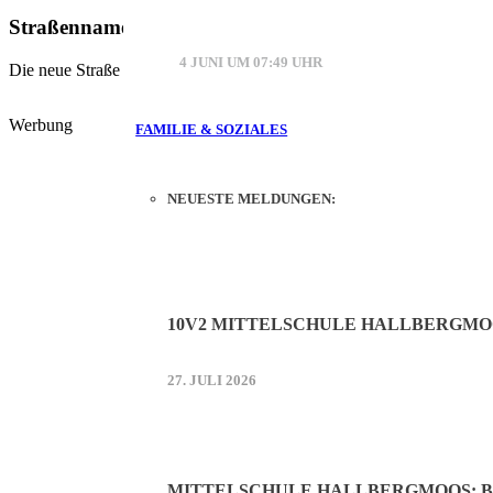
Straßenname im Bebauungsplangebiet Mittermeierw
4 JUNI UM 07:49 UHR
Die neue Straße im Bebauungsplangebiet erhält den Namen „Kronau
Werbung
FAMILIE & SOZIALES
NEUESTE MELDUNGEN:
10V2 MITTELSCHULE HALLBERGMO
27. JULI 2026
MITTELSCHULE HALLBERGMOOS: B