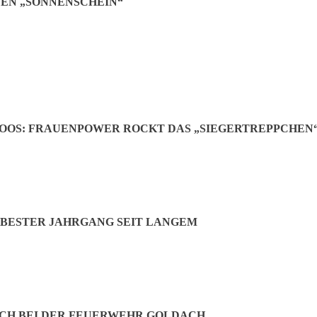
EN „SONNENSCHEIN“
os
rgmoos mit Herrn Baumann vom Ingenieurbüro Baumann im Mai 2019 wur
OOS: FRAUENPOWER ROCKT DAS „SIEGERTREPPCHEN
r Erstellung einer Machbarkeitsstudie beauftragt. Zusammen mit sein
ierung vor.
ologisch und ökonomisch sinnvollste Variante, da das bestehende Aufba
llung mit Sand), Kosten ca. 400.000 Euro, oder verfüllt mit Bio-Granula
 Verfüllung mit Bio-Granulat noch keine langfristigen Erfahrungen gib
BESTER JAHRGANG SEIT LANGEM
ach einem festgelegten Zeitraum ohne größeren Aufwand austauschen? A
n, wie viel abgetragen wurde. Die Tonne kostet ca. 1.800 Euro. – Wie
e Sanierung: Antwort: Das Wetter sollte einigermaßen beständig sein.
CH BEI DER FEUERWEHR GOLDACH