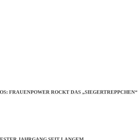
eg/Weidenweg
erweg“.
OS: FRAUENPOWER ROCKT DAS „SIEGERTREPPCHEN“
ESTER JAHRGANG SEIT LANGEM