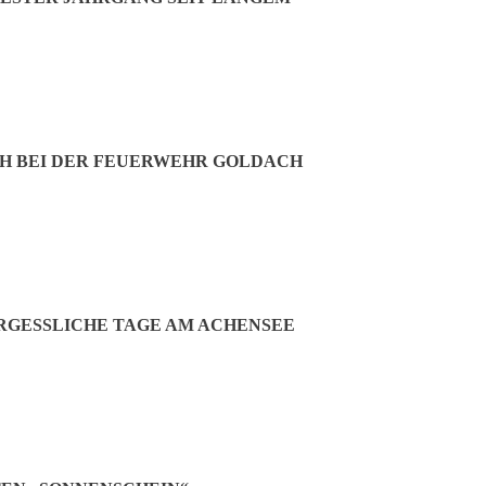
 Goldach
 Söldnermoos errichtet.
ng zu Grundstücksverhandlungen über die in Frage kommenden Grunds
 Planungsbüro Rentz, den Feuerwehrkommandanten sowie je einem Mitg
derat zum Abschluss bringen. Die Arbeitsgruppe besteht aus Christia
H BEI DER FEUERWEHR GOLDACH
lusion), Karin Eigeldinger, stellv. Vorsitzende (evang. Kirchengemein
(AK behinderten- und kinderwagengerechte Gde.), Agnes Matschinsk
eid Franzspeck (Frauen St. Theresia), Lieselotte Schiele (Kathol. Fr
 Sageder (VdK) und Sieglinde Haas (VfB Hallbergmoos-Goldach.
GESSLICHE TAGE AM ACHENSEE