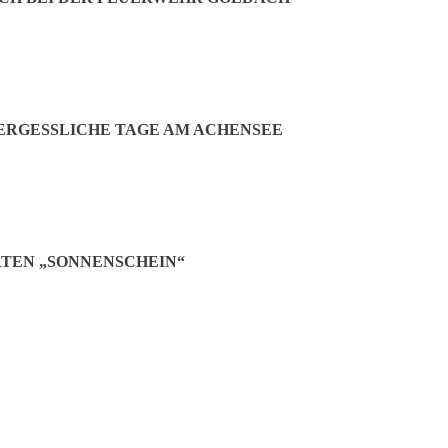
da das komplette System ausgetauscht werden müsste, Regner und Einr
usreißen und neu bauen“, so Herr Baumann. Die Kosten hierfür würden s
n die Verfüllung mit Bio-Granulat geäußert wurden, beschloss der Ge
RGESSLICHE TAGE AM ACHENSEE
TEN „SONNENSCHEIN“