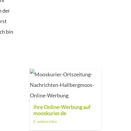
n der
rst
ch bin
Ihre Online-Werbung auf
mooskurier.de
weitere Infos