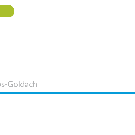
os-Goldach
 SIND WIR
WEITERE
INFORMATIONEN
KOS Verlag
Impressum
ontakt