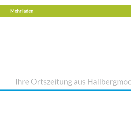
Mehr laden
Aufführungen
n“
Die Freiherr von Hallberg Saga
27. Juli 2026
Ihre Ortszeitung aus Hallbergmo
AL
NICHTS MEHR
DAS
VERPASSEN!
I
r Spiegel
Folgen Sie uns auf
K