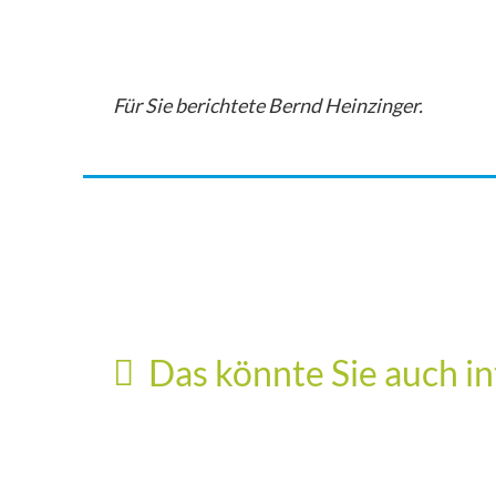
Für Sie berichtete Bernd Heinzinger.
Gemeinderat
Parteien
Das könnte Sie auch in
Gemeinderatssitzung vom 07. Juli 2026
Stabwechsel beim CSU-Ortsverband
25. Juli 2026
Hallbergmoos Goldach
11. Juli 2026