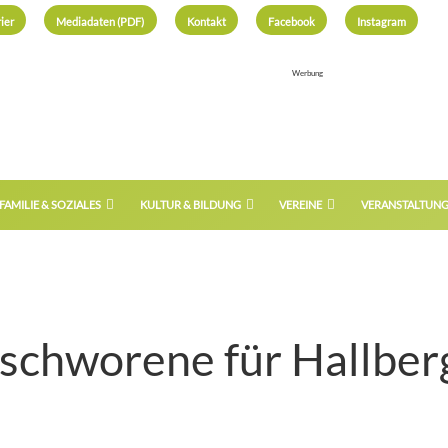
ier
Mediadaten (PDF)
Kontakt
Facebook
Instagram
Werbung
FAMILIE & SOZIALES
KULTUR & BILDUNG
VEREINE
VERANSTALTUN
eschworene für Hallbe