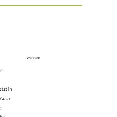
Werbung
er
tzt in
 Auch
e
ehr