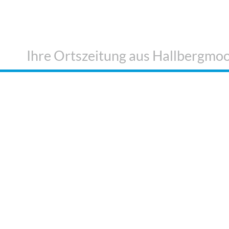
Ihre Ortszeitung aus Hallbergmo
AL
NICHTS MEHR
DAS
VERPASSEN!
I
r Spiegel
Folgen Sie uns auf
K
Facebook
t Echo
V
Folgen Sie uns auf
Kurier
T
Instagram
ho
 Echo