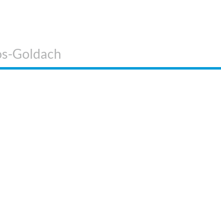
os-Goldach
 SIND WIR
WEITERE
INFORMATIONEN
KOS Verlag
Impressum
ontakt
AGB
erstärken Sie unser
Datenschutzerklärung
eam!
Cookie-
Einstellungen