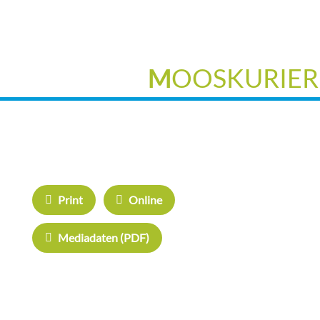
M
OOSKURIER
IHRE WERBUNG IM
ÜBERREGION
MOOSKURIER
WERBEN:
Herrschinge
Print
Online
Haarer Stad
Mediadaten (PDF)
Oberdinger 
Echinger Ec
Neufahrner