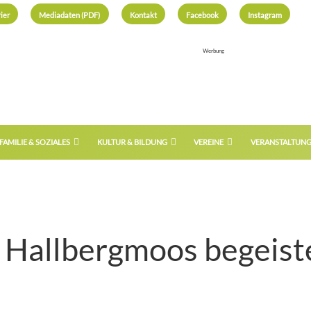
ier
Mediadaten (PDF)
Kontakt
Facebook
Instagram
Werbung
FAMILIE & SOZIALES
KULTUR & BILDUNG
VEREINE
VERANSTALTUN
g Hallbergmoos begeist