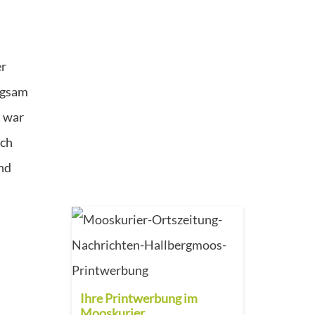
er
ngsam
t war
Ich
und
Ihre Printwerbung im
Mooskurier