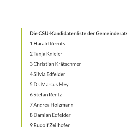
Die CSU-Kandidatenliste der Gemeinderat
1 Harald Reents
2 Tanja Knieler
3 Christian Krätschmer
4 Silvia Edfelder
5 Dr. Marcus Mey
6 Stefan Rentz
7 Andrea Holzmann
8 Damian Edfelder
9 Rudolf Zeilhofer