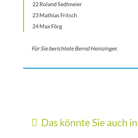
22 Roland Sedlmeier
23 Mathias Fritsch
24 Max Förg
Für Sie berichtete Bernd Heinzinger.
Gemeinderat
Parteien
Das könnte Sie auch in
Gemeinderatssitzung vom 07. Juli 2026
Stabwechsel beim CSU-Ortsverband
25. Juli 2026
Hallbergmoos Goldach