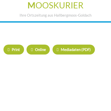
M
OOSKURIER
Ihre Ortszeitung aus Hallbergmoos-Goldach
IHRE WERBUNG IM MOOSKURIER
Print
Online
Mediadaten (PDF)
ÜBERREGIONAL WERBEN:
Herrschinger Spiegel
Haarer Stadt Echo
Oberdinger Kurier
Echinger Echo