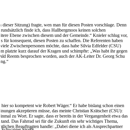
in dieser Sitzung) fragte, wen man für diesen Posten vorschlage. Denn
Grundsätzlich finde ich, dass Hallbergmoos keinen solchen
weitere Ebene zwischen diesem und der Gemeinde.“ Knieler schlug vor,
s für konsequent, diesen Posten zu schaffen. Die Referenten haben
ht viele Zwischenpersonen möchte, dass habe Silvia Edfelder (CSU)
sem platzte kurz darauf der Kragen und schimpfte: „Was habt ihr gegen
arald Reents besprochen worden, auch der AK-Leiter Dr. Georg Schu
“
ung.“
 hier so kompetent wie Robert Wäger.“ Er habe bislang schon einen
nungen akzeptieren müsse, das meinte Christian Krätscher (CSU):
nmal zu Wort. Er sagte, dass er bereits in der Vergangenheit etwa das
and. Das Fahrrad sei für die Zukunft ein sehr wichtiges Thema,
tlichen Beauftragten handle: „Dabei diene ich als Ansprechpartner
r Schwaiger Straße.