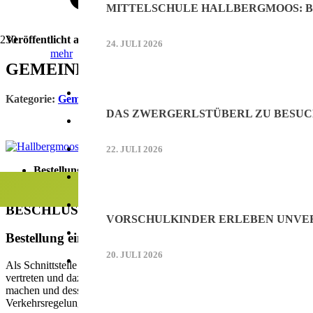
MITTELSCHULE HALLBERGMOOS: B
Veröffentlicht am
16. Juni 2020
24. JULI 2026
mehr
GEMEINDERAT – Sitzung vom 16. Juni 2
Online Werbung auf mooskurier.de
Kategorie:
Gemeinderat
DAS ZWERGERLSTÜBERL ZU BESUC
Printwerbung im Mooskurier
Werbung
Mediadaten (PDF)
22. JULI 2026
Bestellung eines ehrenamtlichen Fahrradbeauf tragten fü
Kontakt
Festlegung Straßennamen für zwei Abschnitte in Hallberg
Facebook
BESCHLÜSSE
VORSCHULKINDER ERLEBEN UNVER
Instagram
Bestellung eines ehrenamtlichen Fahrradbeauftragte
20. JULI 2026
Als Schnittstelle zwischen den Bürgerinnen und Bürgern, der Politik 
vertreten und dazu als Koordinator des Arbeitskreises Radverkehr f
machen und dessen Stellenwert auf kommunaler Ebene betonen. Dabei s
Verkehrsregelung, Koordination von Aktivitäten mit dem Rad einbez