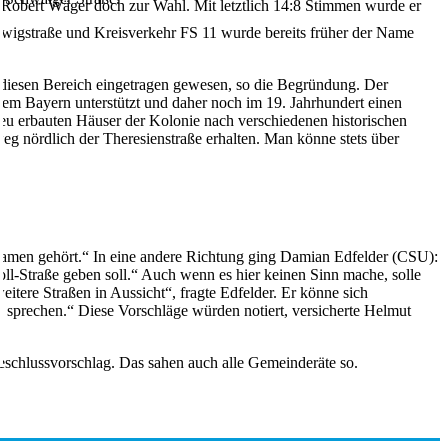
h Robert Wäger doch zur Wahl. Mit letztlich 14:8 Stimmen wurde er
dwigstraße und Kreisverkehr FS 11 wurde bereits früher der Name
 diesen Bereich eingetragen gewesen, so die Begründung. Der
 Bayern unterstützt und daher noch im 19. Jahrhundert einen
eu erbauten Häuser der Kolonie nach verschiedenen historischen
nördlich der Theresienstraße erhalten. Man könne stets über
 Namen gehört.“ In eine andere Richtung ging Damian Edfelder (CSU):
ll-Straße geben soll.“ Auch wenn es hier keinen Sinn mache, solle
itere Straßen in Aussicht“, fragte Edfelder. Er könne sich
g sprechen.“ Diese Vorschläge würden notiert, versicherte Helmut
schlussvorschlag. Das sahen auch alle Gemeinderäte so.