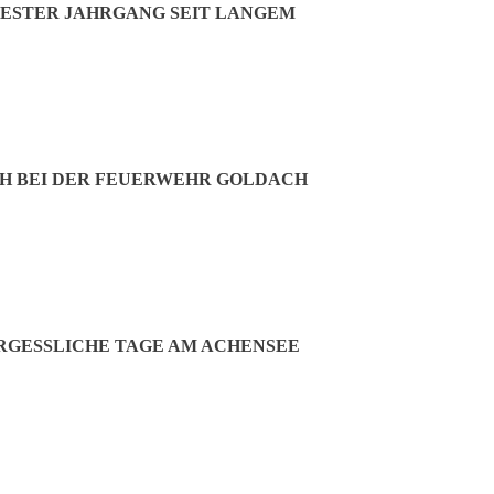
ESTER JAHRGANG SEIT LANGEM
020
H BEI DER FEUERWEHR GOLDACH
r die Gemeinde Hallbergmoos
moos
GESSLICHE TAGE AM ACHENSEE
n für die Gemeinde Hallbergmoos
und Verwaltung – das sollte die Funktion des neuen ehrenamtlichen Fahrr
ungieren. Die Gemeinde würde dadurch die Koordinatoren-Rolle zur Sch
olle dieser laut Beschlussvorschlag unter anderem bei der Verbesserung
ogen werden.