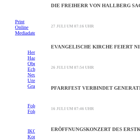
DIE FREIHERR VON HALLBERG SA
IHRE WERBUNG IM MOOSKURIER
Print
27 JULI UM 07:16 UHR
Online
Mediadaten (PDF)
ÜBERREGIONAL WERBEN:
EVANGELISCHE KIRCHE FEIERT NI
Herrschinger Spiegel
Haarer Stadt Echo
Oberdinger Kurier
26 JULI UM 07:54 UHR
Echinger Echo
Neufahrner Echo
Unser Putzbrunn
Grasbrunner Nachrichten
PFARRFEST VERBINDET GENERAT
NICHTS MEHR VERPASSEN!
Folgen Sie uns auf Facebook
16 JULI UM 07:46 UHR
Folgen Sie uns auf Instagram
DAS SIND WIR
ERÖFFNUNGSKONZERT DES ERSTK
IKOS Verlag
Kontakt