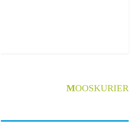
M
OOSKURIER