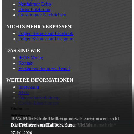
Neufahrner Echo
Unser Putzbrunn
Grasbrunner Nachrichten
NICHTS MEHR VERPASSEN!
Folgen Sie uns auf Facebook
Folgen Sie uns auf Instagram
DAS SIND WIR
IKOS Verlag
Kontakt
Verstärken Sie unser Team!
WEITERE INFORMATIONEN
Impressum
AGB
Datenschutzerklärung
Cookie-Einstellungen
Kindergärten
Kindergärten
Schulen
Kindergärten
Kindergärten
Aufführungen
Das Zwergerlstüberl zu Besuch bei der Feuerwehr
Vorschulkinder erleben unvergessliche Tage am
10V2 Mittelschule Hallbergmoos: Frauenpower rockt
Goldach
Achensee
Sommerfest im AWO-Kindergarten „Sonnenschein“
20 Jahre Spatzennest – 20 Jahre Vielfalt
das „Siegertreppchen“
Die Freiherr von Hallberg Saga
© IKOS Verlag Mooskurier
22. Juli 2026
20. Juli 2026
17. Juli 2026
5. Juli 2026
27. Juli 2026
27. Juli 2026