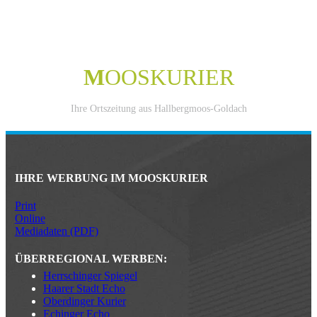
M
OOSKURIER
Ihre Ortszeitung aus Hallbergmoos-Goldach
IHRE WERBUNG IM MOOSKURIER
Print
Online
Mediadaten (PDF)
ÜBERREGIONAL WERBEN:
Herrschinger Spiegel
Haarer Stadt Echo
Oberdinger Kurier
Echinger Echo