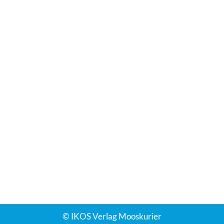
DAS SIND WIR
IKOS Verlag
Kontakt
Verstärken Sie unser Team!
WEITERE INFORMATIONEN
Impressum
AGB
Datenschutzerklärung
Cookie-Einstellungen
© IKOS Verlag Mooskurier