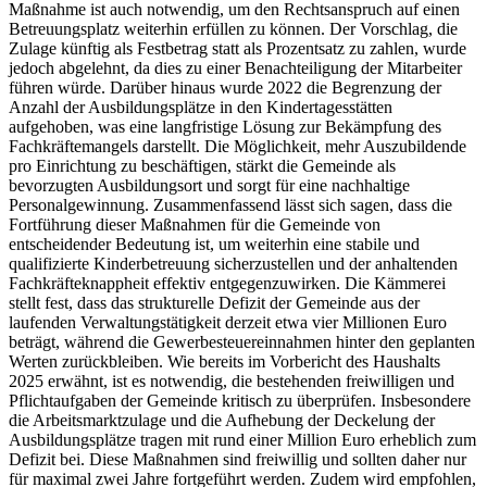
Maßnahme ist auch notwendig, um den Rechtsanspruch auf einen
Betreuungsplatz weiterhin erfüllen zu können. Der Vorschlag, die
Zulage künftig als Festbetrag statt als Prozentsatz zu zahlen, wurde
jedoch abgelehnt, da dies zu einer Benachteiligung der Mitarbeiter
führen würde. Darüber hinaus wurde 2022 die Begrenzung der
Anzahl der Ausbildungsplätze in den Kindertagesstätten
aufgehoben, was eine langfristige Lösung zur Bekämpfung des
Fachkräftemangels darstellt. Die Möglichkeit, mehr Auszubildende
pro Einrichtung zu beschäftigen, stärkt die Gemeinde als
bevorzugten Ausbildungsort und sorgt für eine nachhaltige
Personalgewinnung. Zusammenfassend lässt sich sagen, dass die
Fortführung dieser Maßnahmen für die Gemeinde von
entscheidender Bedeutung ist, um weiterhin eine stabile und
qualifizierte Kinderbetreuung sicherzustellen und der anhaltenden
Fachkräfteknappheit effektiv entgegenzuwirken. Die Kämmerei
stellt fest, dass das strukturelle Defizit der Gemeinde aus der
laufenden Verwaltungstätigkeit derzeit etwa vier Millionen Euro
beträgt, während die Gewerbesteuereinnahmen hinter den geplanten
Werten zurückbleiben. Wie bereits im Vorbericht des Haushalts
2025 erwähnt, ist es notwendig, die bestehenden freiwilligen und
Pflichtaufgaben der Gemeinde kritisch zu überprüfen. Insbesondere
die Arbeitsmarktzulage und die Aufhebung der Deckelung der
Ausbildungsplätze tragen mit rund einer Million Euro erheblich zum
Defizit bei. Diese Maßnahmen sind freiwillig und sollten daher nur
für maximal zwei Jahre fortgeführt werden. Zudem wird empfohlen,