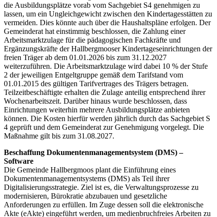
die Ausbildungsplätze vorab vom Sachgebiet S4 genehmigen zu
lassen, um ein Ungleichgewicht zwischen den Kindertagesstätten zu
vermeiden. Dies könnte auch über die Haushaltspläne erfolgen. Der
Gemeinderat hat einstimmig beschlossen, die Zahlung einer
Arbeitsmarktzulage für die pädagogischen Fachkräfte und
Ergänzungskräfte der Hallbergmooser Kindertageseinrichtungen der
freien Träger ab dem 01.01.2026 bis zum 31.12.2027
weiterzuführen. Die Arbeitsmarktzulage wird dabei 10 % der Stufe
2 der jeweiligen Entgeltgruppe gemäß dem Tarifstand vom
01.01.2015 des gültigen Tarifvertrages des Trägers betragen.
Teilzeitbeschäftigte erhalten die Zulage anteilig entsprechend ihrer
Wochenarbeitszeit. Darüber hinaus wurde beschlossen, dass
Einrichtungen weiterhin mehrere Ausbildungsplätze anbieten
können. Die Kosten hierfür werden jährlich durch das Sachgebiet S
4 geprüft und dem Gemeinderat zur Genehmigung vorgelegt. Die
Maßnahme gilt bis zum 31.08.2027.
Beschaffung Dokumentenmanagementsystem (DMS) –
Software
Die Gemeinde Hallbergmoos plant die Einführung eines
Dokumentenmanagementsystems (DMS) als Teil ihrer
Digitalisierungsstrategie. Ziel ist es, die Verwaltungsprozesse zu
modernisieren, Bürokratie abzubauen und gesetzliche
Anforderungen zu erfüllen. Im Zuge dessen soll die elektronische
Akte (eAkte) eingeführt werden, um medienbruchfreies Arbeiten zu