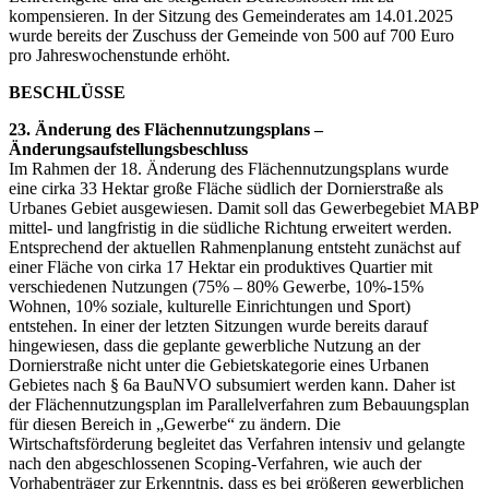
kompensieren. In der Sitzung des Gemeinderates am 14.01.2025
wurde bereits der Zuschuss der Gemeinde von 500 auf 700 Euro
pro Jahreswochenstunde erhöht.
BESCHLÜSSE
23. Änderung des Flächennutzungsplans –
Änderungsaufstellungsbeschluss
Im Rahmen der 18. Änderung des Flächennutzungsplans wurde
eine cirka 33 Hektar große Fläche südlich der Dornierstraße als
Urbanes Gebiet ausgewiesen. Damit soll das Gewerbegebiet MABP
mittel- und langfristig in die südliche Richtung erweitert werden.
Entsprechend der aktuellen Rahmenplanung entsteht zunächst auf
einer Fläche von cirka 17 Hektar ein produktives Quartier mit
verschiedenen Nutzungen (75% – 80% Gewerbe, 10%-15%
Wohnen, 10% soziale, kulturelle Einrichtungen und Sport)
entstehen. In einer der letzten Sitzungen wurde bereits darauf
hingewiesen, dass die geplante gewerbliche Nutzung an der
Dornierstraße nicht unter die Gebietskategorie eines Urbanen
Gebietes nach § 6a BauNVO subsumiert werden kann. Daher ist
der Flächennutzungsplan im Parallelverfahren zum Bebauungsplan
für diesen Bereich in „Gewerbe“ zu ändern. Die
Wirtschaftsförderung begleitet das Verfahren intensiv und gelangte
nach den abgeschlossenen Scoping-Verfahren, wie auch der
Vorhabenträger zur Erkenntnis, dass es bei größeren gewerblichen