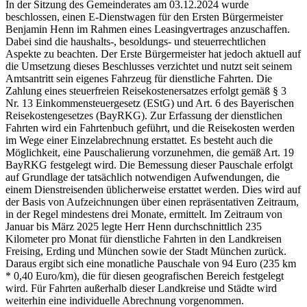
In der Sitzung des Gemeinderates am 03.12.2024 wurde
beschlossen, einen E-Dienstwagen für den Ersten Bürgermeister
Benjamin Henn im Rahmen eines Leasingvertrages anzuschaffen.
Dabei sind die haushalts-, besoldungs- und steuerrechtlichen
Aspekte zu beachten. Der Erste Bürgermeister hat jedoch aktuell auf
die Umsetzung dieses Beschlusses verzichtet und nutzt seit seinem
Amtsantritt sein eigenes Fahrzeug für dienstliche Fahrten. Die
Zahlung eines steuerfreien Reisekostenersatzes erfolgt gemäß § 3
Nr. 13 Einkommensteuergesetz (EStG) und Art. 6 des Bayerischen
Reisekostengesetzes (BayRKG). Zur Erfassung der dienstlichen
Fahrten wird ein Fahrtenbuch geführt, und die Reisekosten werden
im Wege einer Einzelabrechnung erstattet. Es besteht auch die
Möglichkeit, eine Pauschalierung vorzunehmen, die gemäß Art. 19
BayRKG festgelegt wird. Die Bemessung dieser Pauschale erfolgt
auf Grundlage der tatsächlich notwendigen Aufwendungen, die
einem Dienstreisenden üblicherweise erstattet werden. Dies wird auf
der Basis von Aufzeichnungen über einen repräsentativen Zeitraum,
in der Regel mindestens drei Monate, ermittelt. Im Zeitraum von
Januar bis März 2025 legte Herr Henn durchschnittlich 235
Kilometer pro Monat für dienstliche Fahrten in den Landkreisen
Freising, Erding und München sowie der Stadt München zurück.
Daraus ergibt sich eine monatliche Pauschale von 94 Euro (235 km
* 0,40 Euro/km), die für diesen geografischen Bereich festgelegt
wird. Für Fahrten außerhalb dieser Landkreise und Städte wird
weiterhin eine individuelle Abrechnung vorgenommen.