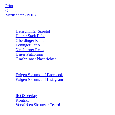
Print
Online
Mediadaten (PDF)
ÜBERREGIONAL WERBEN:
Herrschinger Spiegel
Haarer Stadt Echo
Oberdinger Kurier
Echinger Echo
Neufahrner Echo
Unser Putzbrunn
Grasbrunner Nachrichten
NICHTS MEHR VERPASSEN!
Folgen Sie uns auf Facebook
Folgen Sie uns auf Instagram
DAS SIND WIR
IKOS Verlag
Kontakt
Verstärken Sie unser Team!
WEITERE INFORMATIONEN