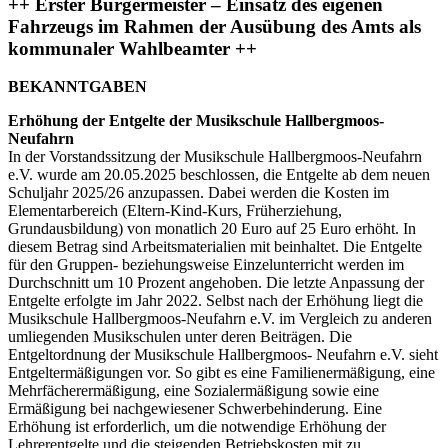
++ Erster Bürgermeister – Einsatz des eigenen
Fahrzeugs im Rahmen der Ausübung des Amts als
kommunaler Wahlbeamter ++
BEKANNTGABEN
Erhöhung der Entgelte der Musikschule Hallbergmoos-
Neufahrn
In der Vorstandssitzung der Musikschule Hallbergmoos-Neufahrn
e.V. wurde am 20.05.2025 beschlossen, die Entgelte ab dem neuen
Schuljahr 2025/26 anzupassen. Dabei werden die Kosten im
Elementarbereich (Eltern-Kind-Kurs, Früherziehung,
Grundausbildung) von monatlich 20 Euro auf 25 Euro erhöht. In
diesem Betrag sind Arbeitsmaterialien mit beinhaltet. Die Entgelte
für den Gruppen- beziehungsweise Einzelunterricht werden im
Durchschnitt um 10 Prozent angehoben. Die letzte Anpassung der
Entgelte erfolgte im Jahr 2022. Selbst nach der Erhöhung liegt die
Musikschule Hallbergmoos-Neufahrn e.V. im Vergleich zu anderen
umliegenden Musikschulen unter deren Beiträgen. Die
Entgeltordnung der Musikschule Hallbergmoos- Neufahrn e.V. sieht
Entgeltermäßigungen vor. So gibt es eine Familienermäßigung, eine
Mehrfächerermäßigung, eine Sozialermäßigung sowie eine
Ermäßigung bei nachgewiesener Schwerbehinderung. Eine
Erhöhung ist erforderlich, um die notwendige Erhöhung der
Lehrerentgelte und die steigenden Betriebskosten mit zu