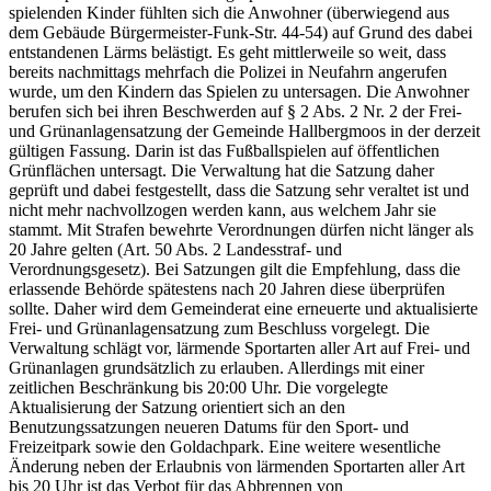
spielenden Kinder fühlten sich die Anwohner (überwiegend aus
dem Gebäude Bürgermeister-Funk-Str. 44-54) auf Grund des dabei
entstandenen Lärms belästigt. Es geht mittlerweile so weit, dass
bereits nachmittags mehrfach die Polizei in Neufahrn angerufen
wurde, um den Kindern das Spielen zu untersagen. Die Anwohner
berufen sich bei ihren Beschwerden auf § 2 Abs. 2 Nr. 2 der Frei-
und Grünanlagensatzung der Gemeinde Hallbergmoos in der derzeit
gültigen Fassung. Darin ist das Fußballspielen auf öffentlichen
Grünflächen untersagt. Die Verwaltung hat die Satzung daher
geprüft und dabei festgestellt, dass die Satzung sehr veraltet ist und
nicht mehr nachvollzogen werden kann, aus welchem Jahr sie
stammt. Mit Strafen bewehrte Verordnungen dürfen nicht länger als
20 Jahre gelten (Art. 50 Abs. 2 Landesstraf- und
Verordnungsgesetz). Bei Satzungen gilt die Empfehlung, dass die
erlassende Behörde spätestens nach 20 Jahren diese überprüfen
sollte. Daher wird dem Gemeinderat eine erneuerte und aktualisierte
Frei- und Grünanlagensatzung zum Beschluss vorgelegt. Die
Verwaltung schlägt vor, lärmende Sportarten aller Art auf Frei- und
Grünanlagen grundsätzlich zu erlauben. Allerdings mit einer
zeitlichen Beschränkung bis 20:00 Uhr. Die vorgelegte
Aktualisierung der Satzung orientiert sich an den
Benutzungssatzungen neueren Datums für den Sport- und
Freizeitpark sowie den Goldachpark. Eine weitere wesentliche
Änderung neben der Erlaubnis von lärmenden Sportarten aller Art
bis 20 Uhr ist das Verbot für das Abbrennen von