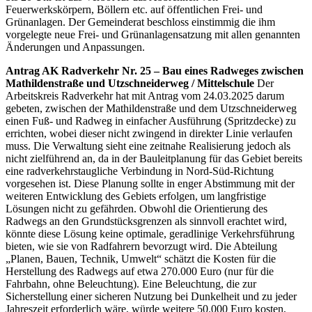
Feuerwerkskörpern, Böllern etc. auf öffentlichen Frei- und
Grünanlagen. Der Gemeinderat beschloss einstimmig die ihm
vorgelegte neue Frei- und Grünanlagensatzung mit allen genannten
Änderungen und Anpassungen.
Antrag AK Radverkehr Nr. 25 – Bau eines Radweges zwischen
Mathildenstraße und Utzschneiderweg / Mittelschule
Der
Arbeitskreis Radverkehr hat mit Antrag vom 24.03.2025 darum
gebeten, zwischen der Mathildenstraße und dem Utzschneiderweg
einen Fuß- und Radweg in einfacher Ausführung (Spritzdecke) zu
errichten, wobei dieser nicht zwingend in direkter Linie verlaufen
muss. Die Verwaltung sieht eine zeitnahe Realisierung jedoch als
nicht zielführend an, da in der Bauleitplanung für das Gebiet bereits
eine radverkehrstaugliche Verbindung in Nord-Süd-Richtung
vorgesehen ist. Diese Planung sollte in enger Abstimmung mit der
weiteren Entwicklung des Gebiets erfolgen, um langfristige
Lösungen nicht zu gefährden. Obwohl die Orientierung des
Radwegs an den Grundstücksgrenzen als sinnvoll erachtet wird,
könnte diese Lösung keine optimale, geradlinige Verkehrsführung
bieten, wie sie von Radfahrern bevorzugt wird. Die Abteilung
„Planen, Bauen, Technik, Umwelt“ schätzt die Kosten für die
Herstellung des Radwegs auf etwa 270.000 Euro (nur für die
Fahrbahn, ohne Beleuchtung). Eine Beleuchtung, die zur
Sicherstellung einer sicheren Nutzung bei Dunkelheit und zu jeder
Jahreszeit erforderlich wäre, würde weitere 50.000 Euro kosten,