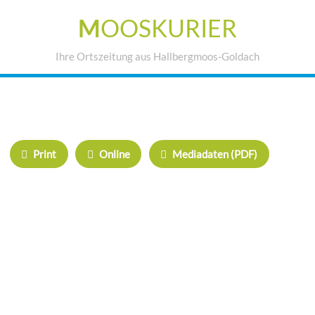
M
OOSKURIER
Ihre Ortszeitung aus Hallbergmoos-Goldach
IHRE WERBUNG IM MOOSKURIER
Print
Online
Mediadaten (PDF)
ÜBERREGIONAL WERBEN:
Herrschinger Spiegel
Haarer Stadt Echo
Oberdinger Kurier
Echinger Echo