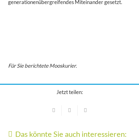
generationenübergreifendes Miteinander gesetzt.
Für Sie berichtete Mooskurier.
Jetzt teilen:
Vereine
Vereine
Tag der Vereine: Mitmachaktionen und
Organisation kommen an
Vereine
Das könnte Sie auch interessieren:
Japanische Küche statt Training im Budo
22. Juli 2026