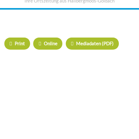
Ihre Ortszeitung aus Hallbergmoos-Goldach
IHRE WERBUNG IM MOOSKURIER
Print
Online
Mediadaten (PDF)
ÜBERREGIONAL WERBEN:
Herrschinger Spiegel
Haarer Stadt Echo
Oberdinger Kurier
Echinger Echo
Neufahrner Echo
Unser Putzbrunn