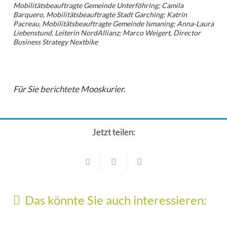
Mobilitätsbeauftragte Gemeinde Unterföhring; Camila
Barquero, Mobilitätsbeauftragte Stadt Garching; Katrin
Pacreau, Mobilitätsbeauftragte Gemeinde Ismaning; Anna-Laura
Liebenstund, Leiterin NordAllianz; Marco Weigert, Director
Business Strategy Nextbike
Für Sie berichtete Mooskurier.
Jetzt teilen:
Aus dem Rathaus
Aus dem Rathaus
Sondersitzung des Gemeinderats
Hallbergmoos am 21.07.26
Aus dem Rathaus
Das könnte Sie auch interessieren:
Neuer Veranstaltungsmanager in
17. Juli 2026
Hallbergmoos
Karl-Heinz Zenker schenkt der Gemeinde
Aus dem Rathaus
1. April 2026