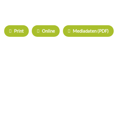
IHRE WERBUNG IM MOOSKURIER
Print
Online
Mediadaten (PDF)
ÜBERREGIONAL WERBEN:
Herrschinger Spiegel
Haarer Stadt Echo
Oberdinger Kurier
Echinger Echo
Neufahrner Echo
Unser Putzbrunn
Grasbrunner Nachrichten