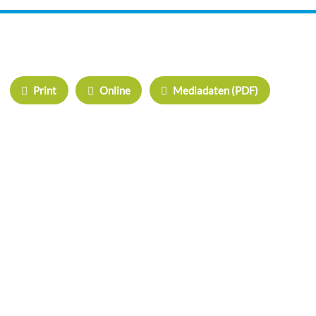
IHRE WERBUNG IM MOOSKURIER
Print
Online
Mediadaten (PDF)
ÜBERREGIONAL WERBEN:
Herrschinger Spiegel
Haarer Stadt Echo
Oberdinger Kurier
Echinger Echo
Neufahrner Echo
Unser Putzbrunn