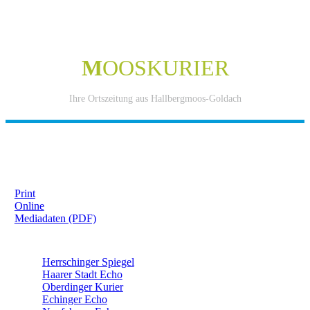
M
OOSKURIER
Ihre Ortszeitung aus Hallbergmoos-Goldach
IHRE WERBUNG IM MOOSKURIER
Print
Online
Mediadaten (PDF)
ÜBERREGIONAL WERBEN:
Herrschinger Spiegel
Haarer Stadt Echo
Oberdinger Kurier
Echinger Echo