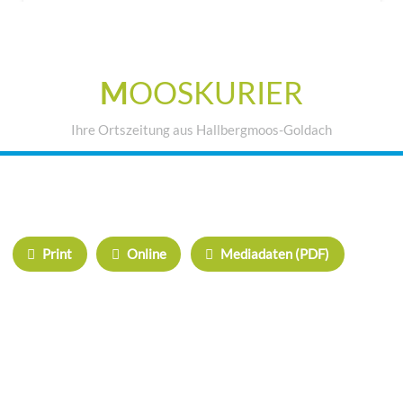
M
OOSKURIER
Ihre Ortszeitung aus Hallbergmoos-Goldach
IHRE WERBUNG IM MOOSKURIER
Print
Online
Mediadaten (PDF)
ÜBERREGIONAL WERBEN:
Herrschinger Spiegel
Haarer Stadt Echo