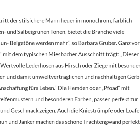
itt der stilsichere Mann heuer in monochrom, farblich
en- und Salbeigrünen Tönen, bietet die Branche viele
un- Beigetöne werden mehr“, so Barbara Gruber. Ganz vo
“ mit dem typischen Miesbacher Ausschnitt trägt: „Dieser 
. Wertvolle Lederhosen aus Hirsch oder Ziege mit besonde
chen und damit umweltverträglichen und nachhaltigen Ger
 Anschaffung fürs Leben.“ Die Hemden oder „Pfoad“ mit
Streifenmustern und besonderen Farben, passen perfekt zur
und Geschmack zeigen. Auch die Kniestrümpfe oder Loafe
chuh und Janker machen das schöne Trachtengwand perfekt