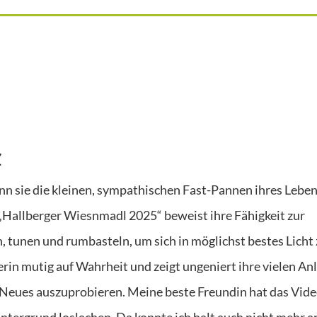
z
enn sie die kleinen, sympathischen Fast-Pannen ihres Lebe
Hallberger Wiesnmadl 2025“ beweist ihre Fähigkeit zur
n, tunen und rumbasteln, um sich in möglichst bestes Licht
rin mutig auf Wahrheit und zeigt ungeniert ihre vielen An
 Neues auszuprobieren. Meine beste Freundin hat das Vid
ntergrund loslachen. Da konnte ich halt auch nicht mehr a