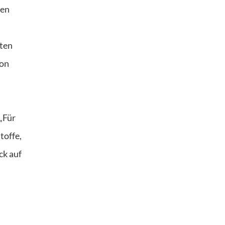
ßen
rten
von
m
Für
toffe,
ck auf