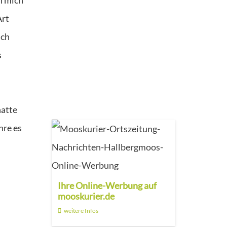
Art
ich
s
hatte
hre es
Ihre Online-Werbung auf
mooskurier.de
weitere Infos