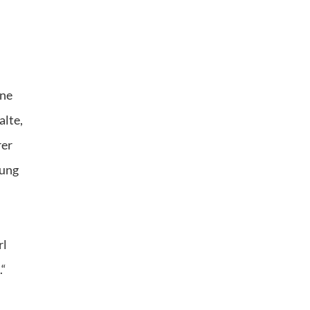
rne
alte,
rer
bung
rl
.“