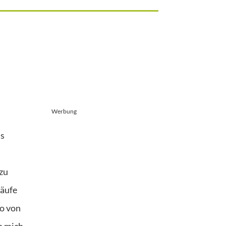
Werbung
ns
 zu
läufe
eo von
n mich