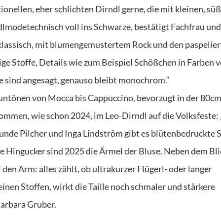
ionellen, eher schlichten Dirndl gerne, die mit kleinen, sü
dlmodetechnisch voll ins Schwarze, bestätigt Fachfrau und
 klassisch, mit blumengemustertem Rock und den paspelie
ige Stoffe, Details wie zum Beispiel Schößchen in Farben 
ne sind angesagt, genauso bleibt monochrom.“
rauntönen von Mocca bis Cappuccino, bevorzugt in der 80c
mmen, wie schon 2024, im Leo-Dirndl auf die Volksfeste: „
nde Pilcher und Inga Lindström gibt es blütenbedruckte S
te Hingucker sind 2025 die Ärmel der Bluse. Neben dem Bli
 den Arm: alles zählt, ob ultrakurzer Flügerl- oder langer
inen Stoffen, wirkt die Taille noch schmaler und stärkere
Barbara Gruber.