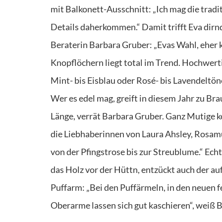
mit Balkonett-Ausschnitt: „Ich mag die tradit
Details daherkommen.“ Damit trifft Eva dirn
Beraterin Barbara Gruber: „Evas Wahl, eher
Knopflöchern liegt total im Trend. Hochwert
Mint- bis Eisblau oder Rosé- bis Lavendeltö
Wer es edel mag, greift in diesem Jahr zu B
Länge, verrät Barbara Gruber. Ganz Mutige ko
die Liebhaberinnen von Laura Ahsley, Rosamu
von der Pfingstrose bis zur Streublume.“ Ech
das Holz vor der Hüttn, entzückt auch der auf
Puffarm: „Bei den Puffärmeln, in den neuen fe
Oberarme lassen sich gut kaschieren“, weiß 