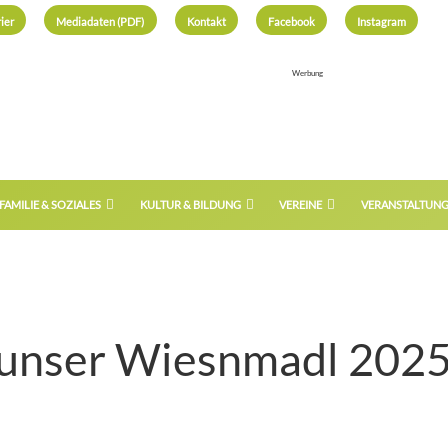
ier
Mediadaten (PDF)
Kontakt
Facebook
Instagram
Werbung
FAMILIE & SOZIALES
KULTUR & BILDUNG
VEREINE
VERANSTALTUN
 unser Wiesnmadl 202