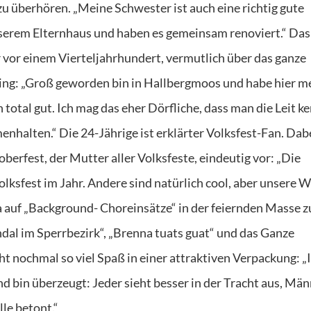
 überhören. „Meine Schwester ist auch eine richtig gute
serem Elternhaus und haben es gemeinsam renoviert.“ Das
or einem Vierteljahrhundert, vermutlich über das ganze
ising: „Groß geworden bin in Hallbergmoos und habe hier m
 total gut. Ich mag das eher Dörfliche, dass man die Leit k
enhalten.“ Die 24-Jährige ist erklärter Volksfest-Fan. Dab
oberfest, der Mutter aller Volksfeste, eindeutig vor: „Die
olksfest im Jahr. Andere sind natürlich cool, aber unsere 
Eva auf „Background- Choreinsätze“ in der feiernden Masse z
dal im Sperrbezirk“, „Brenna tuats guat“ und das Ganze
t nochmal so viel Spaß in einer attraktiven Verpackung: „
und bin überzeugt: Jeder sieht besser in der Tracht aus, Mä
lle betont.“