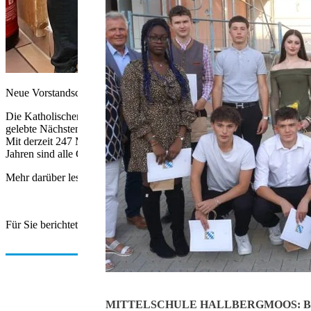
Neue Vorstandschaft Katholischen Frauen Goldach
Die Katholischen Frauen Goldach im Pfarrverband Hallbergmoos-Golda
gelebte Nächstenliebe, Zusammenhalt und Offenheit und das spürt man
Mit derzeit 247 Mitgliedern zählt der Verein zu den sehr lebendigen
Jahren sind alle Generationen vertreten. Dabei zeigt sich immer wied
Mehr darüber lesen Sie in der nächsten Printausgabe am 24.10.25
Für Sie berichtete Kate Eigner.
MITTELSCHULE HALLBERGMOOS: B