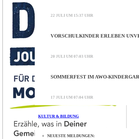
22 JULI UM 15:37 UHR
VORSCHULKINDER ERLEBEN UNVE
20 JULI UM 07:03 UHR
SOMMERFEST IM AWO-KINDERGAR
17 JULI UM 07:04 UHR
KULTUR & BILDUNG
NEUESTE MELDUNGEN: