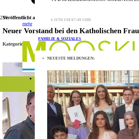
Veröffentlicht am
21. Oktober 2025
4 JUNI UM 07:49 UHR
mehr
Neuer Vorstand bei den Katholischen Fra
FAMILIE & SOZIALES
Online Werbung auf mooskurier.de
Kategorie:
Vereine
Printwerbung im Mooskurier
NEUESTE MELDUNGEN:
Mediadaten (PDF)
Kontakt
Facebook
Instagram