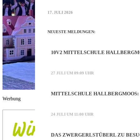
17. JULI 2026
NEUESTE MELDUNGEN:
10V2 MITTELSCHULE HALLBERGM
27 JULI UM 09:09 UHR
MITTELSCHULE HALLBERGMOOS: 
Werbung
24 JULI UM 11:00 UHR
DAS ZWERGERLSTÜBERL ZU BESU