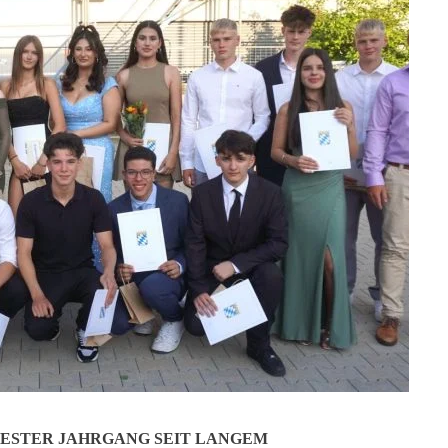
ch hielten ihre Jahreshauptversammlung mit Neuwahl der Vorstandscha
. Jeder ist willkommen, und neue, vor allem junge Mitglieder sind jed
 Gemeinschaften im Ort. Besonders schön ist die bunte Altersmischung:
er, dass Humor und Herzlichkeit keine Altersgrenzen kennen – es wurde 
Jetzt teilen:
ESTER JAHRGANG SEIT LANGEM