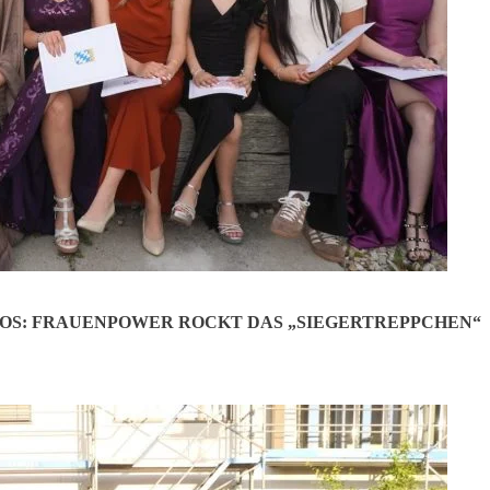
OS: FRAUENPOWER ROCKT DAS „SIEGERTREPPCHEN“