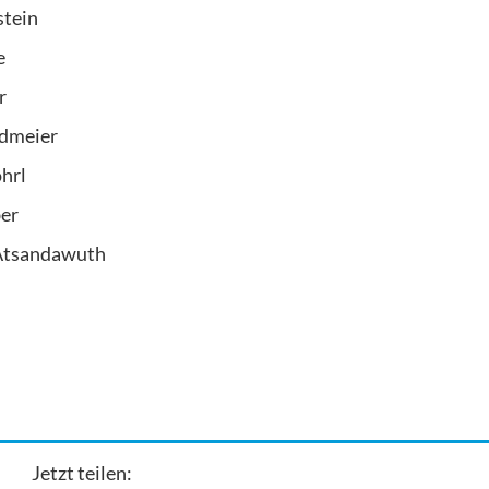
tein
e
r
dmeier
hrl
er
Atsandawuth
Jetzt teilen: