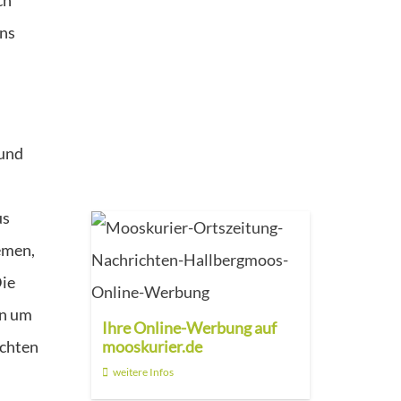
uns
 und
us
emen,
Die
rn um
Ihre Online-Werbung auf
mooskurier.de
ichten
weitere Infos