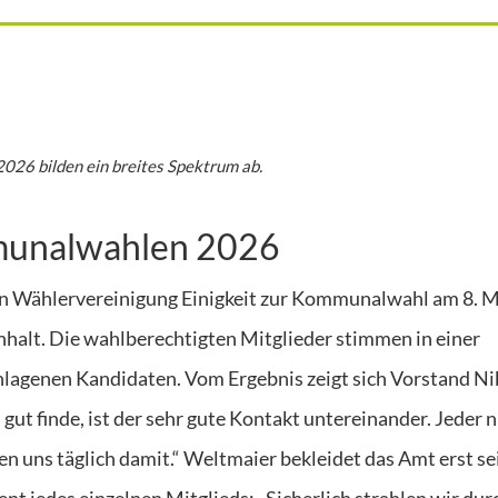
2026 bilden ein breites Spektrum ab.
mmunalwahlen 2026
ien Wählervereinigung Einigkeit zur Kommunalwahl am 8. 
halt. Die wahlberechtigten Mitglieder stimmen in einer
chlagenen Kandidaten. Vom Ergebnis zeigt sich Vorstand Ni
 gut finde, ist der sehr gute Kontakt untereinander. Jeder
en uns täglich damit.“ Weltmaier bekleidet das Amt erst se
t jedes einzelnen Mitglieds: „Sicherlich strahlen wir dur