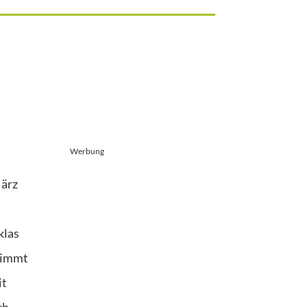
Werbung
März
klas
 nimmt
it
ch