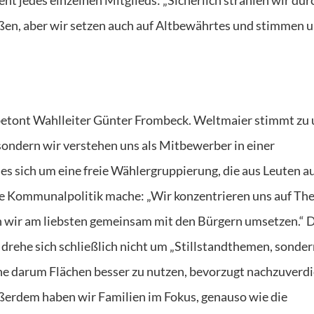
außen, aber wir setzen auch auf Altbewährtes und stimmen 
etont Wahlleiter Günter Frombeck. Weltmaier stimmt zu
sondern wir verstehen uns als Mitbewerber in einer
 es sich um eine freie Wählergruppierung, die aus Leuten a
e Kommunalpolitik mache: „Wir konzentrieren uns auf Th
en wir am liebsten gemeinsam mit den Bürgern umsetzen.“ 
s drehe sich schließlich nicht um „Stillstandthemen, sonde
ehe darum Flächen besser zu nutzen, bevorzugt nachzuverd
ußerdem haben wir Familien im Fokus, genauso wie die