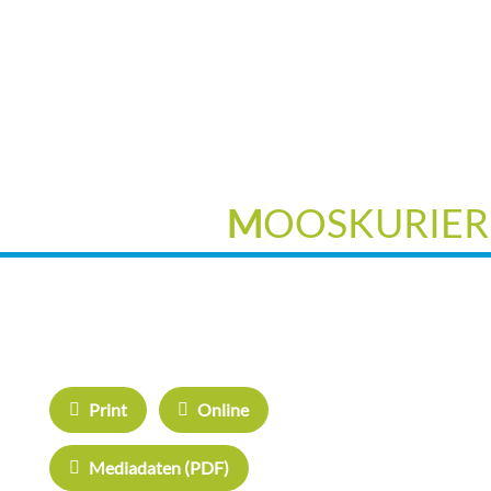
M
OOSKURIER
IHRE WERBUNG IM
ÜBERREGION
MOOSKURIER
WERBEN:
Herrschinge
Print
Online
Haarer Stad
Mediadaten (PDF)
Oberdinger 