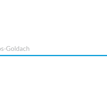
os-Goldach
 SIND WIR
WEITERE
INFORMATIONEN
KOS Verlag
Impressum
ontakt
AGB
erstärken Sie unser
Datenschutzerklärung