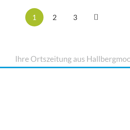
1
2
3
Ihre Ortszeitung aus Hallbergmo
AL
NICHTS MEHR
DAS
VERPASSEN!
I
r Spiegel
Folgen Sie uns auf
K
Facebook
t Echo
V
Folgen Sie uns auf
Kurier