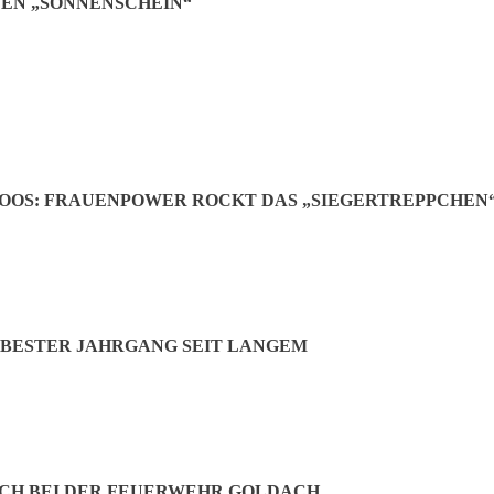
EN „SONNENSCHEIN“
OOS: FRAUENPOWER ROCKT DAS „SIEGERTREPPCHEN
BESTER JAHRGANG SEIT LANGEM
Jetzt teilen:
CH BEI DER FEUERWEHR GOLDACH