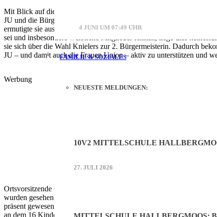
Mit Blick auf die Zukunft zeigte sich Knieler optimistisch. Gerade ju
JU und die Bürger:innen der Gemeinde, sich aktiv am anstehenden Bü
4 JUNI UM 07:49 UHR
ermutigte sie ausdrücklich, ihre „herausragende Arbeit“ fortzufüh
sei und insbesondere weibliche Mitglieder fehlten, liege dies keine
sie sich über die Wahl Knielers zur 2. Bürgermeisterin. Dadurch 
JU – und damit auch die Frauen Union – aktiv zu unterstützen und w
FAMILIE & SOZIALES
Werbung
NEUESTE MELDUNGEN:
10V2 MITTELSCHULE HALLBERGMO
27. JULI 2026
Ortsvorsitzende Gabriele Partsch griff diesen Gedanken des Zusammenhal
wurden gesehen – durch unseren Zusammenhalt und unsere Zusammenar
präsent gewesen sei. Doch auch abseits der politischen Arbeit engagi
an dem 16 Kinder teilnahmen. Für strahlenden sorgte zudem der Oster
MITTELSCHULE HALLBERGMOOS: B