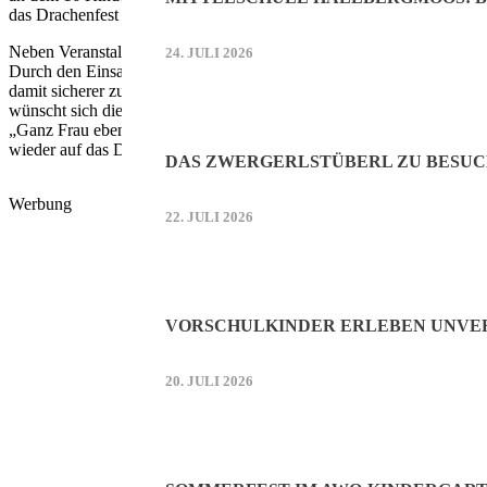
das Drachenfest im Herbst sowie die „feurige“ 25-Jahr-Feier der Un
Neben Veranstaltungen und gesellschaftlichem Engagement setzt sich d
24. JULI 2026
Durch den Einsatz der FU wurden Baumkronen zurückgeschnitten, dam
damit sicherer zu machen. Der Verein zählt derzeit 41 Mitgliederinne
wünscht sich die Frauen Union künftig mehr junge Mitglieder, um sic
„Ganz Frau eben“, wie augenzwinkernd angemerkt wurde, habe man di
wieder auf das Drachenfest, bei dem man sich erneut auf ein fröhlich
DAS ZWERGERLSTÜBERL ZU BESUC
Werbung
22. JULI 2026
VORSCHULKINDER ERLEBEN UNVER
20. JULI 2026