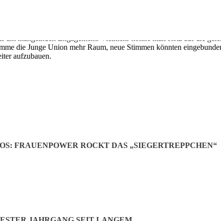
nge Stimmen wie die von Sofie Holzmann seien wichtig: „Die JU ist unse
rgerentscheid zu beteiligen und wählen zu gehen. Auch für die Arbeit
ren. Auch JU-Vorsitzende Sofie Holzmann blickte auf die vergangenen 
sfalls am mangelnden Engagement. Vielmehr könne man stolz auf die gel
bekomme die Junge Union mehr Raum, neue Stimmen könnten eingebunden 
eiter aufzubauen.
OS: FRAUENPOWER ROCKT DAS „SIEGERTREPPCHEN“
ts in ihrem Rückblick auf. Sie dankte für die offenen und ehrlichen W
beit“, erklärte sie. Das Jahr 2025 sei geprägt gewesen von einem W
erte sich die FU intensiv im Gemeindeleben. So organisierte die Frauen
besuch bei den Senioren, im rosa Plüschhasen-Kostüm anlässlich der 
ESTER JAHRGANG SEIT LANGEM