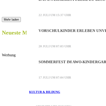
22 JULI UM 15:37 UHR
Mehr laden
VORSCHULKINDER ERLEBEN UNVE
Neueste Meldungen:
20 JULI UM 07:03 UHR
Werbung
SOMMERFEST IM AWO-KINDERGAR
17 JULI UM 07:04 UHR
KULTUR & BILDUNG