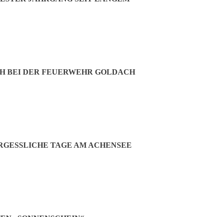
ion. Auch mit ihrem Stand auf dem Christkindlmarkt zeigte die FU Pr
ie Frauen Union auch aktiv für Sicherheit im Ort ein. So beschäftigt
it die Beleuchtung wieder besser zur Geltung kommt. Zudem setzte ma
n. Bemerkenswert ist dabei die langjährige Verbundenheit: Im Schnitt g
h auch weiterhin engagiert für die Gemeinde und das Wohl der Bürger e
e Finanzen fest im Griff. Mit Vorfreude blickt die Frauen Union nun
es Familienfest mit lachenden Kindern und strahlenden Augen freut.
H BEI DER FEUERWEHR GOLDACH
GESSLICHE TAGE AM ACHENSEE