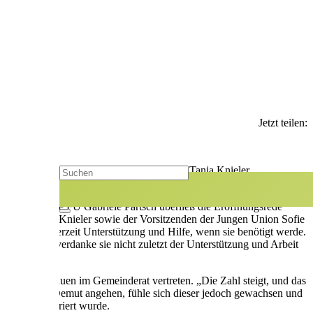
Jetzt teilen:
er Gabriele Partsch und 2. Bürgermeisterin Tanja Knieler
 zum Eintritt in die Frauen Union bewegt hätten.
svorsitzende FU Gabriele Partsch überließ die Eröffnungsrede
eisterin Tanja Knieler sowie der Vorsitzenden der Jungen Union Sofie
bekomme jederzeit Unterstützung und Hilfe, wenn sie benötigt werde.
e Position verdanke sie nicht zuletzt der Unterstützung und Arbeit
schen acht Frauen im Gemeinderat vertreten. „Die Zahl steigt, und das
t Respekt und Demut angehen, fühle sich dieser jedoch gewachsen und
Applaus honoriert wurde.