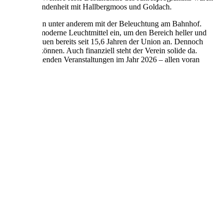
äsenz und Verbundenheit mit Hallbergmoos und Goldach.
e sich der Verein unter anderem mit der Beleuchtung am Bahnhof.
n sich für moderne Leuchtmittel ein, um den Bereich heller und
ehören die Frauen bereits seit 15,6 Jahren der Union an. Dennoch
insetzen zu können. Auch finanziell steht der Verein solide da.
 auf die kommenden Veranstaltungen im Jahr 2026 – allen voran