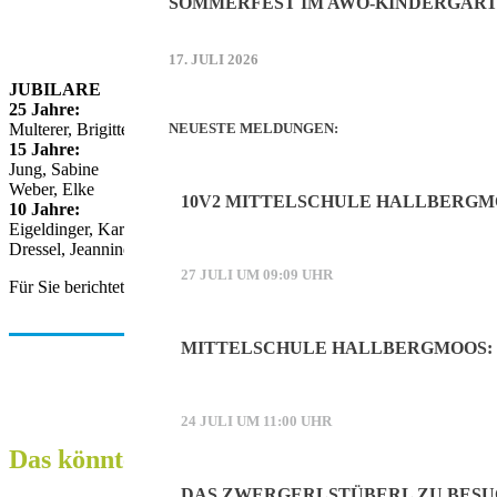
SOMMERFEST IM AWO-KINDERGART
17. JULI 2026
JUBILARE
25 Jahre:
Multerer, Brigitte Baumann, Birgit
NEUESTE MELDUNGEN:
15 Jahre:
Jung, Sabine
Weber, Elke
10V2 MITTELSCHULE HALLBERGM
10 Jahre:
Eigeldinger, Karin
Dressel, Jeannine
27 JULI UM 09:09 UHR
Für Sie berichtete Kate Eigner.
MITTELSCHULE HALLBERGMOOS: 
24 JULI UM 11:00 UHR
Das könnte Sie auch interessieren:
DAS ZWERGERLSTÜBERL ZU BESU