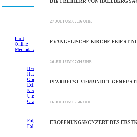
DIE FREIHERR VON HALLBERG SA
27 JULI UM 07:16 UHR
IHRE WERBUNG IM MOOSKURIER
Print
EVANGELISCHE KIRCHE FEIERT NI
Online
Mediadaten (PDF)
ÜBERREGIONAL WERBEN:
26 JULI UM 07:54 UHR
Herrschinger Spiegel
Haarer Stadt Echo
Oberdinger Kurier
PFARRFEST VERBINDET GENERAT
Echinger Echo
Neufahrner Echo
Unser Putzbrunn
Grasbrunner Nachrichten
16 JULI UM 07:46 UHR
NICHTS MEHR VERPASSEN!
Folgen Sie uns auf Facebook
ERÖFFNUNGSKONZERT DES ERSTK
Folgen Sie uns auf Instagram