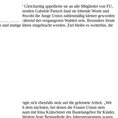
re Zukunft.“ Gleichzeitig appellierte sie an alle Mitglieder von FU,
 der Ortsvorsitzenden Gabriele Partsch fand sie lobende Worte und
Monate zurück. Obwohl die Junge Union zahlenmäßig kleiner geworden
eistete Arbeit während der vergangenen Wahlen sein. Besonders freute
und mutige Ideen eingebracht werden. Ziel bleibe es weiterhin, die
orte und zeigte sich ebenfalls stolz auf die geleistete Arbeit. „Wir
ahlkampf nach dem nächsten, bei denen die Frauen Union stets
 Union gemeinsam mit Irina Krätschmer ein Bastelangebot für Kinder,
25-Jahr-Feier. Weitere feste Bestandteile des Jahresprogramms waren