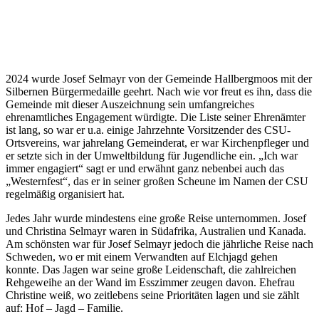
2024 wurde Josef Selmayr von der Gemeinde Hallbergmoos mit der
Silbernen Bürgermedaille geehrt. Nach wie vor freut es ihn, dass die
Gemeinde mit dieser Auszeichnung sein umfangreiches
ehrenamtliches Engagement würdigte. Die Liste seiner Ehrenämter
ist lang, so war er u.a. einige Jahrzehnte Vorsitzender des CSU-
Ortsvereins, war jahrelang Gemeinderat, er war Kirchenpfleger und
er setzte sich in der Umweltbildung für Jugendliche ein. „Ich war
immer engagiert“ sagt er und erwähnt ganz nebenbei auch das
„Westernfest“, das er in seiner großen Scheune im Namen der CSU
regelmäßig organisiert hat.
Jedes Jahr wurde mindestens eine große Reise unternommen. Josef
und Christina Selmayr waren in Südafrika, Australien und Kanada.
Am schönsten war für Josef Selmayr jedoch die jährliche Reise nach
Schweden, wo er mit einem Verwandten auf Elchjagd gehen
konnte. Das Jagen war seine große Leidenschaft, die zahlreichen
Rehgeweihe an der Wand im Esszimmer zeugen davon. Ehefrau
Christine weiß, wo zeitlebens seine Prioritäten lagen und sie zählt
auf: Hof – Jagd – Familie.