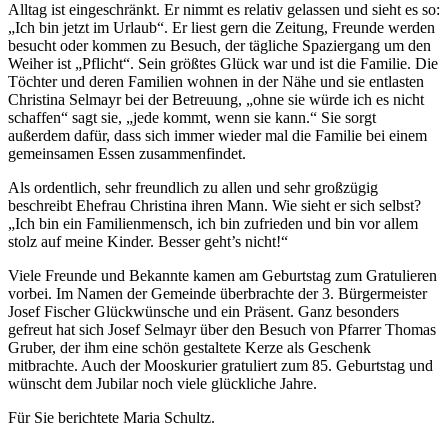
Alltag ist eingeschränkt. Er nimmt es relativ gelassen und sieht es so:
„Ich bin jetzt im Urlaub“. Er liest gern die Zeitung, Freunde werden
besucht oder kommen zu Besuch, der tägliche Spaziergang um den
Weiher ist „Pflicht“. Sein größtes Glück war und ist die Familie. Die
Töchter und deren Familien wohnen in der Nähe und sie entlasten
Christina Selmayr bei der Betreuung, „ohne sie würde ich es nicht
schaffen“ sagt sie, „jede kommt, wenn sie kann.“ Sie sorgt
außerdem dafür, dass sich immer wieder mal die Familie bei einem
gemeinsamen Essen zusammenfindet.
Als ordentlich, sehr freundlich zu allen und sehr großzügig
beschreibt Ehefrau Christina ihren Mann. Wie sieht er sich selbst?
„Ich bin ein Familienmensch, ich bin zufrieden und bin vor allem
stolz auf meine Kinder. Besser geht’s nicht!“
Viele Freunde und Bekannte kamen am Geburtstag zum Gratulieren
vorbei. Im Namen der Gemeinde überbrachte der 3. Bürgermeister
Josef Fischer Glückwünsche und ein Präsent. Ganz besonders
gefreut hat sich Josef Selmayr über den Besuch von Pfarrer Thomas
Gruber, der ihm eine schön gestaltete Kerze als Geschenk
mitbrachte. Auch der Mooskurier gratuliert zum 85. Geburtstag und
wünscht dem Jubilar noch viele glückliche Jahre.
Für Sie berichtete Maria Schultz.