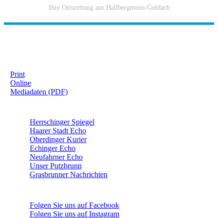
Ihre Ortszeitung aus Hallbergmoos-Goldach
IHRE WERBUNG IM MOOSKURIER
Print
Online
Mediadaten (PDF)
ÜBERREGIONAL WERBEN:
Herrschinger Spiegel
Haarer Stadt Echo
Oberdinger Kurier
Echinger Echo
Neufahrner Echo
Unser Putzbrunn
Grasbrunner Nachrichten
NICHTS MEHR VERPASSEN!
Folgen Sie uns auf Facebook
Folgen Sie uns auf Instagram