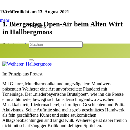
Veröffentlicht am
13. August 2021
mehr
1. Biergarten Open-Air beim Alten Wirt
Werbung
in Hallbergmoos
Kategorie:
Aufführungen
Jetzt teilen:
Im Prinzip aus Protest
Mit Gitarre, Mundharmonika und ungezügeltem Mundwerk
präsentiert Weiherer eine Art unvorbereitete Plauderei mit
Toneinlage. Der „niederbayerische Brutalpoet“, wie ihn die Presse
einmal titulierte, bewegt sich künstlerisch irgendwo zwischen
Musikkabarett, Liedermacherei, schrulligen Geschichten und Polit-
Aktivismus. Seine Auftritte sind mehr grob geschnitztes Handwerk
als fein geschliffene Kunst und seine saukomischen
Alltagsbeobachtungen sind längst Kult. Weiherer geizt dabei freilich
nicht mit scharfzüngiger Kritik und deftigen Sprüchen.