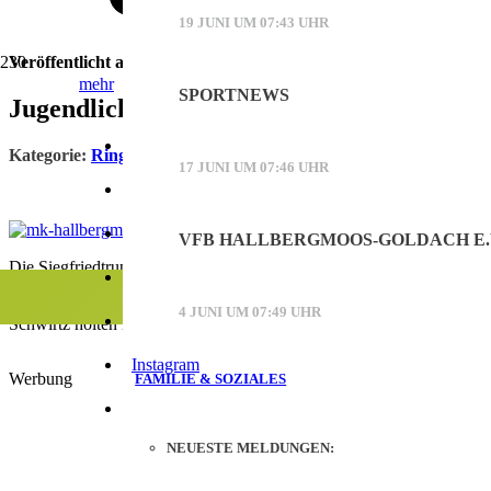
19 JUNI UM 07:43 UHR
Veröffentlicht am
13. Dezember 2022
mehr
SPORTNEWS
Jugendliche SVS-Ringer weiterhin erfolgr
Werbung
Online Werbung auf mooskurier.de
Kategorie:
Ringen
17 JUNI UM 07:46 UHR
Printwerbung im Mooskurier
Mediadaten (PDF)
VFB HALLBERGMOOS-GOLDACH E.V.
Die Siegfriedtruppe beim Allgäu-Cup
Kontakt
Der 16. Allgäu-Cup in Westendorf ist eines der letzten Jugend-Turni
4 JUNI UM 07:49 UHR
Facebook
Schwirtz holten in ihren Klassen die Siegerpokale und Gregor Lober
Instagram
Werbung
FAMILIE & SOZIALES
NEUESTE MELDUNGEN: