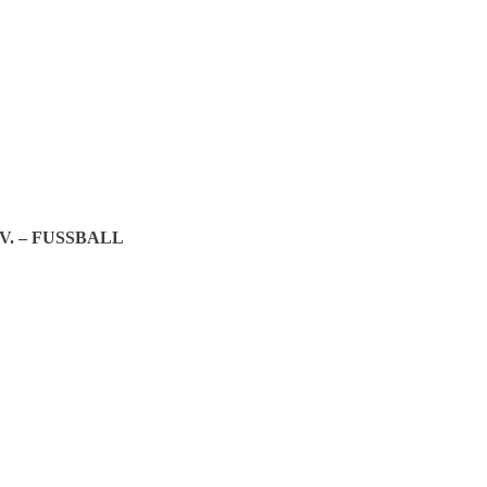
eich
 – FUSSBALL
ere des Kalenderjahres. Am Start waren sechs Jungsiegfriede und das m
meier gewann einen sehr starken 2. Platz. Auch Medina Schwirtz zeigte