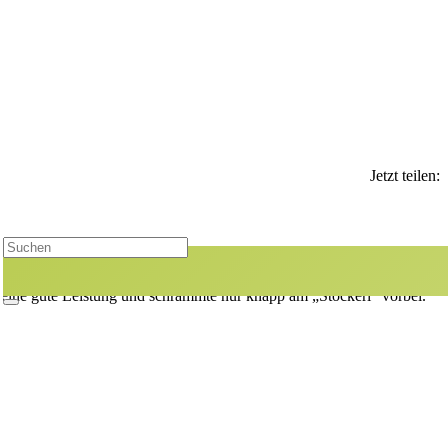
Jetzt teilen:
it großem Erfolg. Jonas Wagner, Volodymyr Tipa, Ilia Korol und Paul
 eine gute Leistung und schrammte nur knapp am „Stockerl“ vorbei.