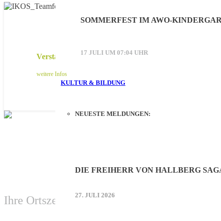
SOMMERFEST IM AWO-KINDERGAR
17 JULI UM 07:04 UHR
Verstärken Sie unser Mooskurier-Team!
weitere Infos
KULTUR & BILDUNG
NEUESTE MELDUNGEN:
DIE FREIHERR VON HALLBERG SAG
27. JULI 2026
Ihre Ortszeitung aus Hallbergmoos-Goldach