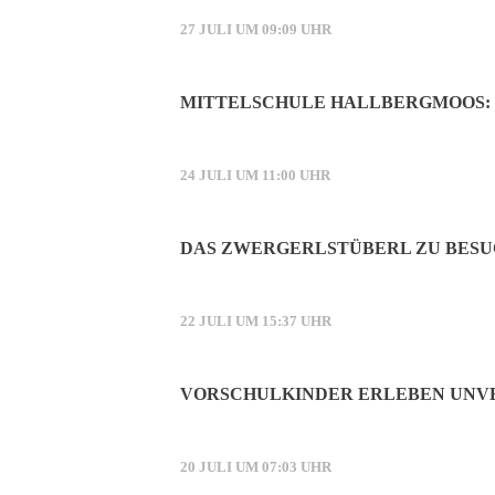
27 JULI UM 09:09 UHR
MITTELSCHULE HALLBERGMOOS: 
24 JULI UM 11:00 UHR
DAS ZWERGERLSTÜBERL ZU BESU
22 JULI UM 15:37 UHR
VORSCHULKINDER ERLEBEN UNVE
20 JULI UM 07:03 UHR