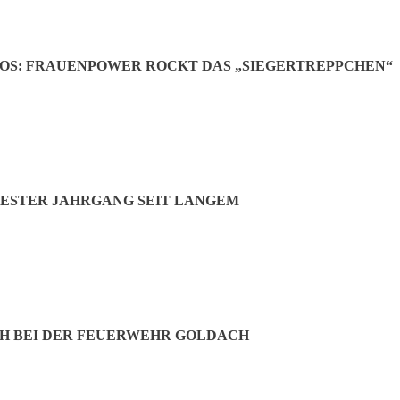
OS: FRAUENPOWER ROCKT DAS „SIEGERTREPPCHEN“
r wieder einmal als unschlagbar. Mit vier souveränen Siegen gewann er
ESTER JAHRGANG SEIT LANGEM
Jetzt teilen:
H BEI DER FEUERWEHR GOLDACH