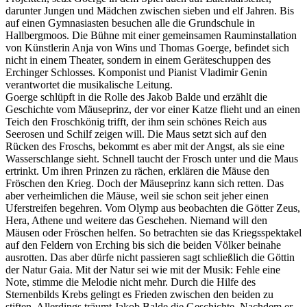
darunter Jungen und Mädchen zwischen sieben und elf Jahren. Bis
auf einen Gymnasiasten besuchen alle die Grundschule in
Hallbergmoos. Die Bühne mit einer gemeinsamen Rauminstallation
von Künstlerin Anja von Wins und Thomas Goerge, befindet sich
nicht in einem Theater, sondern in einem Geräteschuppen des
Erchinger Schlosses. Komponist und Pianist Vladimir Genin
verantwortet die musikalische Leitung.
Goerge schlüpft in die Rolle des Jakob Balde und erzählt die
Geschichte vom Mäuseprinz, der vor einer Katze flieht und an einen
Teich den Froschkönig trifft, der ihm sein schönes Reich aus
Seerosen und Schilf zeigen will. Die Maus setzt sich auf den
Rücken des Froschs, bekommt es aber mit der Angst, als sie eine
Wasserschlange sieht. Schnell taucht der Frosch unter und die Maus
ertrinkt. Um ihren Prinzen zu rächen, erklären die Mäuse den
Fröschen den Krieg. Doch der Mäuseprinz kann sich retten. Das
aber verheimlichen die Mäuse, weil sie schon seit jeher einen
Uferstreifen begehren. Vom Olymp aus beobachten die Götter Zeus,
Hera, Athene und weitere das Geschehen. Niemand will den
Mäusen oder Fröschen helfen. So betrachten sie das Kriegsspektakel
auf den Feldern von Erching bis sich die beiden Völker beinahe
ausrotten. Das aber dürfe nicht passieren sagt schließlich die Göttin
der Natur Gaia. Mit der Natur sei wie mit der Musik: Fehle eine
Note, stimme die Melodie nicht mehr. Durch die Hilfe des
Sternenbilds Krebs gelingt es Frieden zwischen den beiden zu
stiften. Allerdings träumt Jakob Balde die Geschichte. Nachdem er