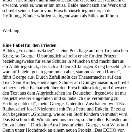
erwacht, weiß er, was er tun muss. Balde macht sich ans Werk und
schreibt seinen Traum vom Froschmäusekrieg nieder, in der
Hoffnung, Kinder würden sie irgendwann als Stück aufführen.
Werbung
Eine Fabel für den Frieden
Baldes „Froschmäusekrieg“ ist eine Persiflage auf den Trojanischen
Krieg, so Goerge. Ursprünglich schreibt er sie für den Prinzen
beziehungsweise für seine Schüler in München und macht daraus
ein Antikriegsstück, das sich auf den 30-Jährigen Krieg bezieht. „Sie
war auf Latein, genau genommen aber, stammt sie von Homer“,
führt Goerge aus. Durch Zufall stößt der Theatermacher auf den
Text. Sein Bruder, ehemaliger Schüler am Domgymnasium, schreibt
seinerzeit eine Facharbeit über den Froschmäusekrieg und übersetzt
den Text aus dem Altgriechischen ins Deutsche: „Irgendwie ist mir
das jetzt wieder eingefallen und so habe ich die Verbindung zu
Erching entdeckt“, meint Goerge. Unter den Zuschauern weilt Ex-
Rathauschef Josef Niedermair mit Frau Petra und Enkeln. Er zeigt
sich begeistert: „Großartig, wie so ein Stoff Kindern vermittelt wird.
Das ist schon toll. Wir können uns freuen, solche tollen Künstler am
Ort zu haben.“ Direkt im Anschluss arbeiten Goerge, von Wins und
Genin unter Hochdruck an einem neuen Projekt „Das ECHO von