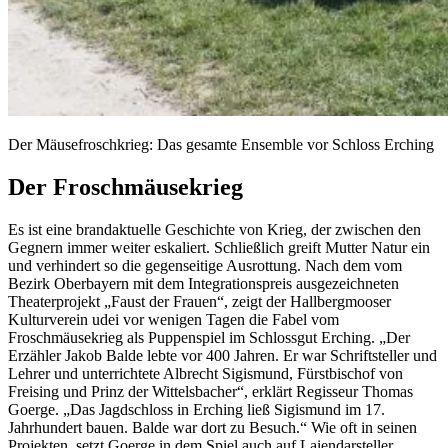
Der Mäusefroschkrieg: Das gesamte Ensemble vor Schloss Erching
Der Froschmäusekrieg
Es ist eine brandaktuelle Geschichte von Krieg, der zwischen den
Gegnern immer weiter eskaliert. Schließlich greift Mutter Natur ein
und verhindert so die gegenseitige Ausrottung. Nach dem vom
Bezirk Oberbayern mit dem Integrationspreis ausgezeichneten
Theaterprojekt „Faust der Frauen“, zeigt der Hallbergmooser
Kulturverein udei vor wenigen Tagen die Fabel vom
Froschmäusekrieg als Puppenspiel im Schlossgut Erching. „Der
Erzähler Jakob Balde lebte vor 400 Jahren. Er war Schriftsteller und
Lehrer und unterrichtete Albrecht Sigismund, Fürstbischof von
Freising und Prinz der Wittelsbacher“, erklärt Regisseur Thomas
Goerge. „Das Jagdschloss in Erching ließ Sigismund im 17.
Jahrhundert bauen. Balde war dort zu Besuch.“ Wie oft in seinen
Projekten, setzt Goerge in dem Spiel auch auf Laiendarsteller,