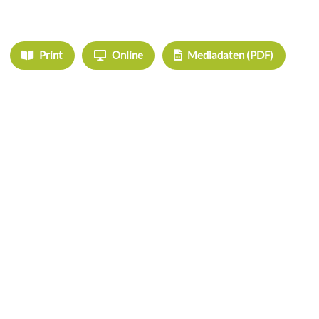
IHRE WERBUNG IM MOOSKURIER
Print
Online
Mediadaten (PDF)
ÜBERREGIONAL WERBEN:
Herrschinger Spiegel
Haarer Stadt Echo
Oberdinger Kurier
Echinger Echo
Neufahrner Echo
Unser Putzbrunn
Grasbrunner Nachrichten