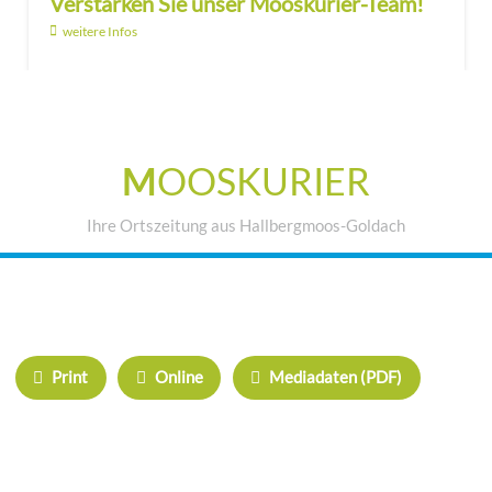
Verstärken Sie unser Mooskurier-Team!
weitere Infos
M
OOSKURIER
Ihre Ortszeitung aus Hallbergmoos-Goldach
IHRE WERBUNG IM MOOSKURIER
Print
Online
Mediadaten (PDF)
ÜBERREGIONAL WERBEN:
Herrschinger Spiegel