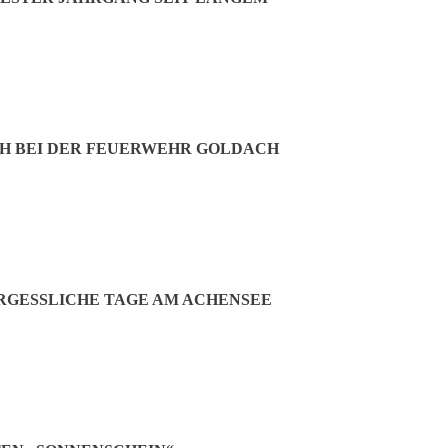
H BEI DER FEUERWEHR GOLDACH
GESSLICHE TAGE AM ACHENSEE
ef ­Fischer geleitet wurden. Walter Wirl wurde wie bereits erwähnt zu
oosburger (1. Schatzmeister, einstimmig), Gerd Schünemann (2. Schatzme
 (Spartenleiter LG/LP, einstimmig), Walter Epp (Spartenleiter Bogen, 
Morawitz (Sportleiterin Bogen, 2 Gegenstimmen) und Winfried Leitner 