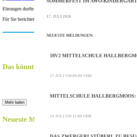
SOMMERFEST IM AWO-KINDERGART
Ehrungen durften bei der Versammlung der SGE-Schützen natürlich a
17. JULI 2026
Für Sie berichtete Bernd Heinzinger.
NEUESTE MELDUNGEN:
10V2 MITTELSCHULE HALLBERGM
Das könnte Sie auch interessieren:
27 JULI UM 09:09 UHR
MITTELSCHULE HALLBERGMOOS: 
Mehr laden
24 JULI UM 11:00 UHR
Neueste Meldungen:
DAS ZWERGERLSTÜBERL ZU BESU