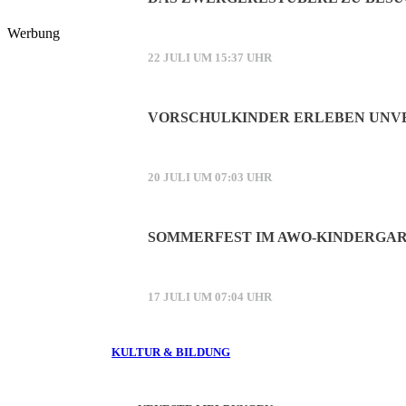
Werbung
22 JULI UM 15:37 UHR
VORSCHULKINDER ERLEBEN UNVE
20 JULI UM 07:03 UHR
SOMMERFEST IM AWO-KINDERGAR
17 JULI UM 07:04 UHR
KULTUR & BILDUNG