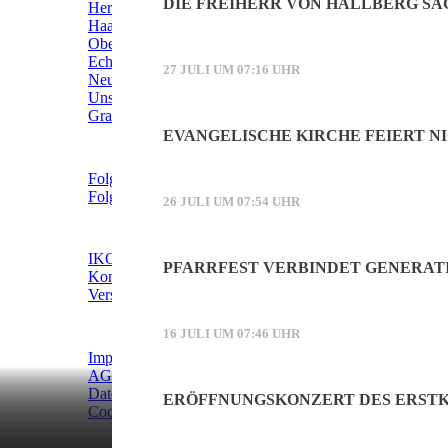
DIE FREIHERR VON HALLBERG SA
Herrschinger Spiegel
Haarer Stadt Echo
Oberdinger Kurier
Echinger Echo
27 JULI UM 07:16 UHR
Neufahrner Echo
Unser Putzbrunn
Grasbrunner Nachrichten
EVANGELISCHE KIRCHE FEIERT NI
NICHTS MEHR VERPASSEN!
Folgen Sie uns auf Facebook
Folgen Sie uns auf Instagram
26 JULI UM 07:54 UHR
DAS SIND WIR
IKOS Verlag
PFARRFEST VERBINDET GENERAT
Kontakt
Verstärken Sie unser Team!
WEITERE INFORMATIONEN
16 JULI UM 07:46 UHR
Impressum
AGB
Datenschutzerklärung
ERÖFFNUNGSKONZERT DES ERSTK
Cookie-Einstellungen