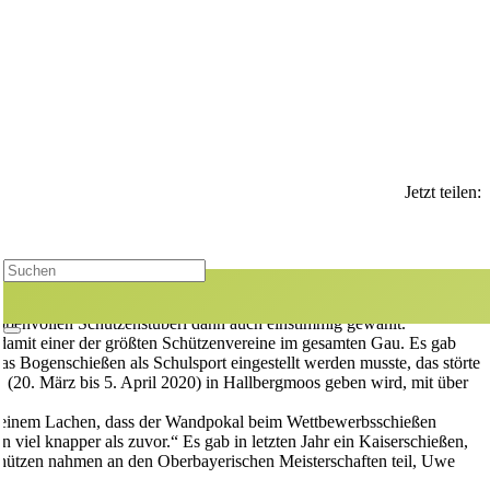
Jetzt teilen:
 Pröpster nicht mehr für das Amt des Schützenmeisters zur
roppenvollen Schützenstüberl dann auch einstimmig gewählt.
t damit einer der größten Schützenvereine im gesamten Gau. Es gab
as Bogenschießen als Schulsport eingestellt werden musste, das störte
 (20. März bis 5. April 2020) in Hallbergmoos geben wird, mit über
mit einem Lachen, dass der Wandpokal beim Wettbewerbsschießen
el knapper als zuvor.“ Es gab in letzten Jahr ein Kaiserschießen,
 Schützen nahmen an den Oberbayerischen Meisterschaften teil, Uwe