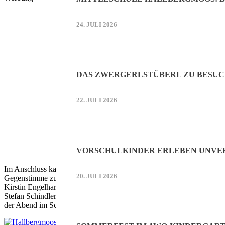
24. JULI 2026
DAS ZWERGERLSTÜBERL ZU BESUC
22. JULI 2026
VORSCHULKINDER ERLEBEN UNVER
Im Anschluss kam es zu den Wahlen, die vom Dritten Bürgermeister Jos
20. JULI 2026
Gegenstimme zu dessen Stellvertreter. Die weiteren Posten: Richard M
Kirstin Engelhardt (2. Schriftführerin, einstimmig), Alexander Kafka
Stefan Schindler (2. Sportleiter LG/LP, eine Gegenstimme), Sandra 
der Abend im Schützenstüberl dann zu Ende.