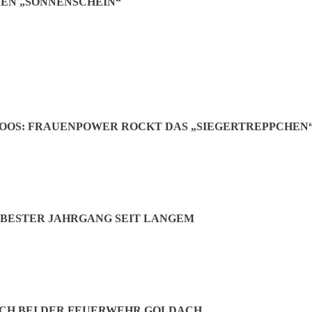
EN „SONNENSCHEIN“
uch nicht fehlen
Jetzt teilen:
OOS: FRAUENPOWER ROCKT DAS „SIEGERTREPPCHEN
BESTER JAHRGANG SEIT LANGEM
CH BEI DER FEUERWEHR GOLDACH