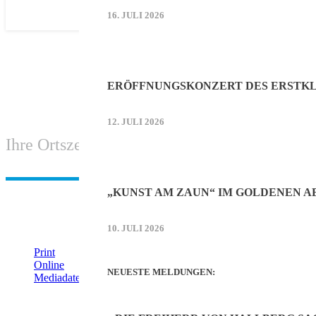
16. JULI 2026
ERÖFFNUNGSKONZERT DES ERSTKL
12. JULI 2026
Ihre Ortszeitung aus Hallbergmoos-Goldach
„KUNST AM ZAUN“ IM GOLDENEN 
IHRE WERBUNG IM MOOSKURIER
10. JULI 2026
Print
Online
NEUESTE MELDUNGEN:
Mediadaten (PDF)
ÜBERREGIONAL WERBEN: