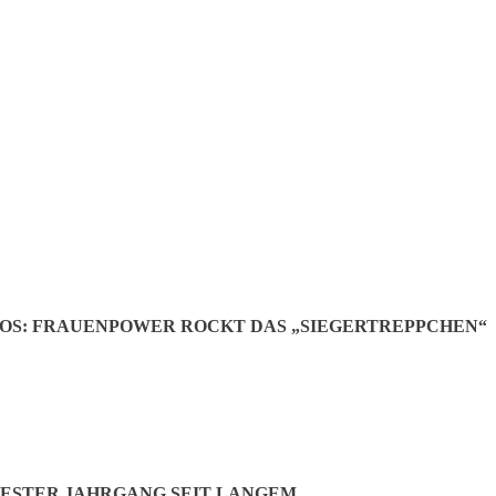
Jugendliche und etwa 100 Erwachsene wären hier mit dabei – und mit W
leiter: „Ich hoffe, dass man diesen im kommenden Jahr wieder anbiete
OS: FRAUENPOWER ROCKT DAS „SIEGERTREPPCHEN“
Plus und damit ein gutes Polster für das kommende Gauschießen. Bürger
 Sport sei gesund, fügte Reents an und schmunzelte: „Ich weiß, dass i
ünschte dessen Nachfolger alles Gute.
ss bei der SG Edelweiß nicht alles harmonisch verläuft. 19 der Mitglie
ehr waschen wolle und forderte: „Unterstützt alle die neue Vorstandsc
ESTER JAHRGANG SEIT LANGEM