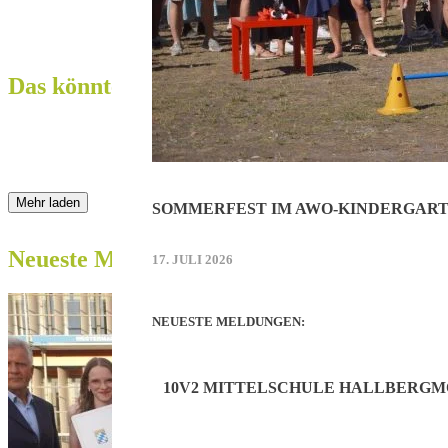
Das könnte Sie auch interessieren:
Mehr laden
SOMMERFEST IM AWO-KINDERGART
Neueste Meldungen:
17. JULI 2026
NEUESTE MELDUNGEN:
10V2 MITTELSCHULE HALLBERGM