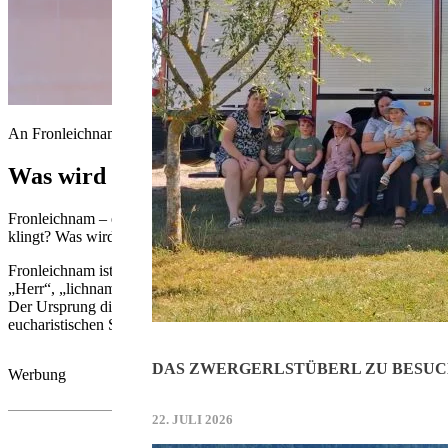
An Fronleichnam „den Glauben hinaustragen“ – Pfarrer Thomas Gru
Was wird da überhaupt gefeiert?
Fronleichnam – ein Fest, das vor allem Katholiken mit einer pracht
klingt? Was wird da eigentlich gefeiert? Wieso gibt es an diesem Tag 
Fronleichnam ist ein Hochfest der katholischen Kirche und wird zehn
„Herr“, „lichnam“ heißt „lebendiger Leib“. Es geht dabei um die Eucha
Der Ursprung dieses Festes liegt viele Jahrhunderte in der Vergangenh
eucharistischen Sakramentes eingeführt wurde. 1264 wurde es von Pa
DAS ZWERGERLSTÜBERL ZU BESUC
Werbung
22. JULI 2026