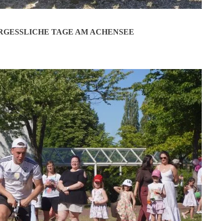
GESSLICHE TAGE AM ACHENSEE
die Fronleichnamsprozession ausfallen. Gefeiert wurde jedoch trotzde
latz gekommen, um an dem Gottesdienst teilzunehmen, der auch trotz 
 Sänger sorgten für die musikalische Gestaltung. In seiner Predigt br
stranz mit einem Pokal als Zeichen des Sieges. Trotz der Beschränkunge
zogen Pfarrer und Ministranten zu dem Altar, der vor dem Kindergarten