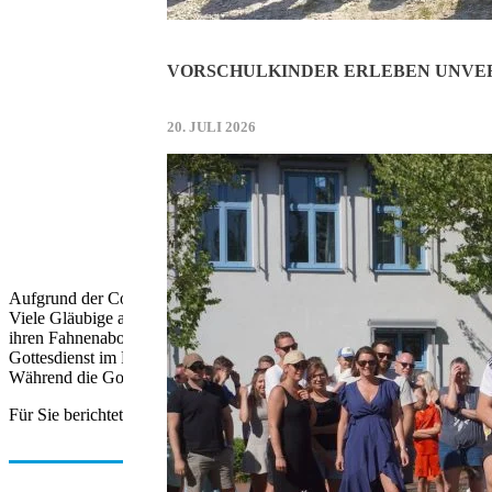
VORSCHULKINDER ERLEBEN UNVER
20. JULI 2026
Aufgrund der Corona-Pandemie musste heuer bereits zum zweiten Mal 
Viele Gläubige aus Hallbergmoos und Goldach waren zum Hallberg-P
ihren Fahnenabordnungen ein buntes Bild, die Goldacher Buam und ein
Gottesdienst im Freien, in Freiheit“ und er verglich die kostbare Mon
Während die Gottesdienstteilnehmer an ihren Plätzen stehenblieben, 
Für Sie berichtete Maria Schultz.