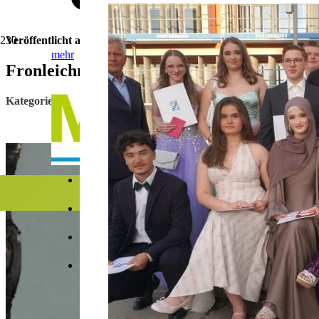
Veröffentlicht am
3. Juni 2021
mehr
Fronleichnam – ein katholischer Feiertag
Online Werbung auf mooskurier.de
Kategorie:
Kirche
Printwerbung im Mooskurier
Mediadaten (PDF)
Kontakt
Facebook
Instagram