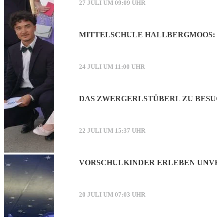
27 JULI UM 09:09 UHR
MITTELSCHULE HALLBERGMOOS: 
24 JULI UM 11:00 UHR
DAS ZWERGERLSTÜBERL ZU BESU
22 JULI UM 15:37 UHR
VORSCHULKINDER ERLEBEN UNVE
20 JULI UM 07:03 UHR