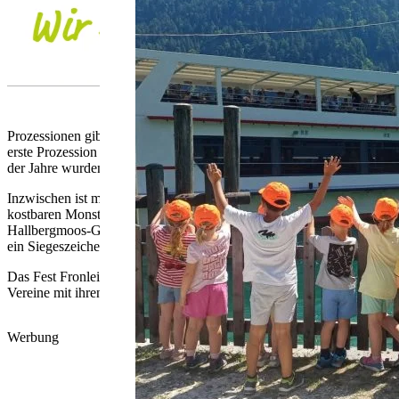
Prozessionen gibt es schon seit vielen Jahrhunderten und zu untersc
erste Prozession zum Fest Fronleichnam fand nachweislich bereits geg
der Jahre wurden die Prozessionen allerdings oft sehr prunkvoll aus
Inzwischen ist man jedoch zum ursprünglichen Gedanken zurückgekehrt
kostbaren Monstranz durch den Ort getragen und die Gläubigen beten 
Hallbergmoos-Goldach leitet, „es ist das einfache Brot, das gebrochen 
ein Siegeszeichen und Grund zur Freude: „Christus hat den Tod besie
Das Fest Fronleichnam hat sich viele Jahrhunderte erhalten und wird 
Vereine mit ihren Fahnen und viele unterschiedliche Gruppierungen be
Werbung