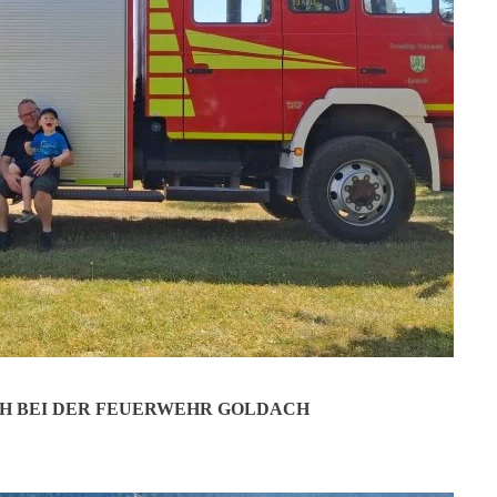
ber
vollen Prozession durch den Ort verbinden. Doch was bedeutet Fronle
eine Prozession?
 Tage nach Pfingsten gefeiert. Der Name hat allerdings weder etwas m
ristie, in der – nach katholischem Glauben – das Brot (die Hostie) in 
eit. Im Jahr 1209 hatte die Augustinernonne Juliana von Lüttich eine Vi
pst Urban IV. für die ganze Kirche vorgeschrieben.
H BEI DER FEUERWEHR GOLDACH