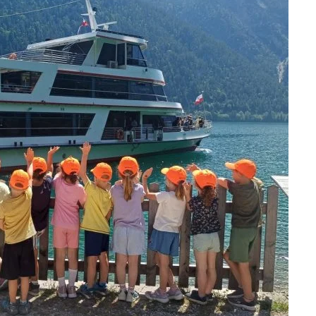
hiedlichen Anlässen. Wir kennen Bitt- und Flurprozessionen, bei denen
en Ende des 13. Jahrhunderts in Köln statt. Bald darauf hat sich diese
gestaltet, so dass dieser Tag nicht zu Unrecht auch unter dem Namen „
 und beschränkt sich auf das Wesentliche. Bei der Fronleichnamsprozes
und singen dabei. „Es ist ein alter Volksglaube: Man trägt den Glauben
und geteilt wird und von dem wir uns ernähren.“ Gerade in dieser Zeit, 
gt.“
in den einzelnen Gegenden sehr unterschiedlich gefeiert. In Bayern ist
teiligen sich und alle verbinden sich zu einer großen Gemeinschaft.