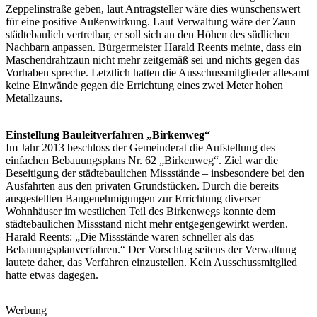
Zeppelinstraße geben, laut Antragsteller wäre dies wünschenswert
für eine positive Außenwirkung. Laut Verwaltung wäre der Zaun
städtebaulich vertretbar, er soll sich an den Höhen des südlichen
Nachbarn anpassen. Bürgermeister Harald Reents meinte, dass ein
Maschendrahtzaun nicht mehr zeitgemäß sei und nichts gegen das
Vorhaben spreche. Letztlich hatten die Ausschussmitglieder allesamt
keine Einwände gegen die Errichtung eines zwei Meter hohen
Metallzauns.
Einstellung Bauleitverfahren „Birkenweg“
Im Jahr 2013 beschloss der Gemeinderat die Aufstellung des
einfachen Bebauungsplans Nr. 62 „Birkenweg“. Ziel war die
Beseitigung der städtebaulichen Missstände – insbesondere bei den
Ausfahrten aus den privaten Grundstücken. Durch die bereits
ausgestellten Baugenehmigungen zur Errichtung diverser
Wohnhäuser im westlichen Teil des Birkenwegs konnte dem
städtebaulichen Missstand nicht mehr entgegengewirkt werden.
Harald Reents: „Die Missstände waren schneller als das
Bebauungsplanverfahren.“ Der Vorschlag seitens der Verwaltung
lautete daher, das Verfahren einzustellen. Kein Ausschussmitglied
hatte etwas dagegen.
Werbung