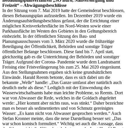
Bebauungsplanverfahren „SO Büro, Nahversorgung und
Freizeit“ – Abwägungsbeschlüsse
In der Sitzung vom 7. Mai 2019 hatte der Gemeinderat beschlossen,
diesen Bebauungsplan aufzustellen. Im Dezember 2019 wurde ein
Änderungsaufstellungsbeschluss gefasst, der die Errichtung einer
möglichen Kreisverkehrsfläche im Nord-Westen sowie einer
Parkhausfläche im Westen des Gebietes in den Geltungsbereich
einbezieht. In der öffentlichen Sitzung des Bau- und
Planungsausschusses vom 3. März 2020 wurde die frühzeitige
Beteiligung der Öffentlichkeit, Behörden und sonstige Träger
öffentlicher Belange beschlossen. Diese fand bis 7. April statt,
gleichzeitig gab es die Unterrichtung der Behörden und sonstiger
Träger. Aufgrund der Corona- Pandemie wurde dem Landratsamt
Freising eine Fristverlängerung bis zum 25. Mai 2020 eingeräumt.
Aus den Stellungnahmen ergaben sich keine grundsätzlichen
Einwände. Harald Reents betonte, dass es sich dabei um die
bekannte „Welle“ handle: „Das Ganze umfasst aber natürlich auch
deutlich mehr als diese.“ Lediglich mit der Einwendung des
Wasserwirtschaftsamts habe man leichte Probleme, so Reents. Dort
war von Abwasser die Rede, welches in die Goldach abgeleitet
werde: „Hier kommt aber nichts raus, was stinkt.“ Daher bezeichne
man es besser als sedimentiertes und von Schmutz gereinigtes
Wasser: „Es kann nicht von Abwasser gesprochen werden.“ Auch
Stefan Kronner meinte, dass die neue Darstellung besser sei: „Das
war schon komisch formuliert.“ Wichtig sei auch die Aussage, dass