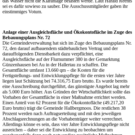
das Wasser nicht die Kläranlage belasten werde. Laut Harald Reents
sei es dafür sowieso zu sauber. Die Ausschussmitglieder gaben ihr
einstimmiges Votum.
Anlage einer Ausgleichsfläche und Ökokontofläche im Zuge des
Bebauungsplans Nr. 72
Die Gemeindeverwaltung hat sich im Zuge des Bebauungsplans Nr.
72, den darauf aufbauendem städtebaulichen Vertrag und der
darauffolgenden Dienstbarkeit dazu verpflichtet, eine
Ausgleichsfläche auf der Flurnummer 380 in der Gemarktung
Günzenhausen bei Au in der Hallertau zu schaffen. Die
Gesamtfläche umfasst 13.660 qm – die Kosten für die
Fertigstellungs- und Entwicklungspflege für die ersten vier Jahre
liegen laut Schätzung bei 74.316,75 Euro brutto. Es wurde bereits
eine Ausschreibung durchgeführt, das günstigste Angebot lag mehr
als 5.000 Euro höher. Aus Gründen der Wirtschaftlichkeit sollte das
Vorhaben der Gesamtfläche in einer Maßnahme errichtet werden.
Einen Anteil von 62 Prozent für die Ökokontofläche (49.217,20
Euro brutto) trägt die Gemeinde Hallbergmoos. Die restlichen 38
Prozent werden nach Auftragserteilung und mit den jeweiligen
Abschlagsrechnungen an die Vorhabenträger weiter verrechnet.
Allerdings könne es sein, dass vier Jahre Entwicklungspflege nicht
ausreichen – daher sei die Entwicklung zu beobachten um