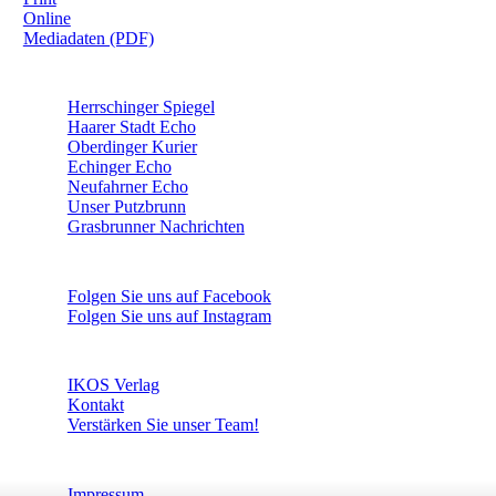
Online
Mediadaten (PDF)
ÜBERREGIONAL WERBEN:
Herrschinger Spiegel
Haarer Stadt Echo
Oberdinger Kurier
Echinger Echo
Neufahrner Echo
Unser Putzbrunn
Grasbrunner Nachrichten
NICHTS MEHR VERPASSEN!
Folgen Sie uns auf Facebook
Folgen Sie uns auf Instagram
DAS SIND WIR
IKOS Verlag
Kontakt
Verstärken Sie unser Team!
WEITERE INFORMATIONEN
Impressum