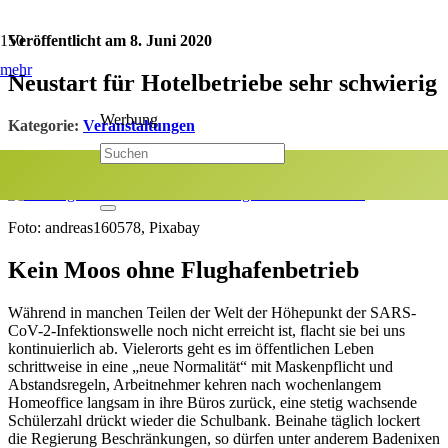
Veröffentlicht am
8. Juni 2020
mehr
Neustart für Hotelbetriebe sehr schwierig
Werbung
Kategorie:
Veranstaltungen
Jetzt teilen:
Foto: andreas160578, Pixabay
Kein Moos ohne Flughafenbetrieb
Während in manchen Teilen der Welt der Höhepunkt der SARS-
CoV-2-Infektionswelle noch nicht erreicht ist, flacht sie bei uns
kontinuierlich ab. Vielerorts geht es im öffentlichen Leben
schrittweise in eine „neue Normalität“ mit Maskenpflicht und
Abstandsregeln, Arbeitnehmer kehren nach wochenlangem
Homeoffice langsam in ihre Büros zurück, eine stetig wachsende
Schülerzahl drückt wieder die Schulbank. Beinahe täglich lockert
die Regierung Beschränkungen, so dürfen unter anderem Badenixen