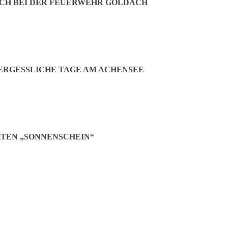
CH BEI DER FEUERWEHR GOLDACH
ig anwesend und freute sich mit ihren neuen Prinzenpaaren über einen
. Der Echinger ist Profitänzer und wird in dieser Saison auch in der G
. Lachend meinte er, dass er durchaus die Auffüllungen des Kühlschrank
RGESSLICHE TAGE AM ACHENSEE
türlich noch bis tief in die Nacht weiter und es wurde eifrig getanzt –
 vielen Helferinnen und Helfern der SG Edelweiß, ohne sie wäre eine 
TEN „SONNENSCHEIN“