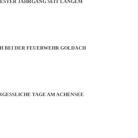
ESTER JAHRGANG SEIT LANGEM
H BEI DER FEUERWEHR GOLDACH
, allerdings freute er sich angesichts seines Nachwuchses und des d
en. Der baldige Ex-Prinz Philipp Schön und Michelle Lederer leiteten
GESSLICHE TAGE AM ACHENSEE
ge Marie Fink und der zwölfjährige Dario Zenker sind beim „Dancing Ci
s Programm: „Ihr werdet viele tierische und auch akrobatische Inhalte se
f-Gymnasiums in Neufahrn. Als Hobbys zählt sie Klarinette und Klavie
. Dario Zenker geht auf die gleiche Schule, allerdings mittlerweile sch
e betonten, dass es keine schwere Entscheidung gewesen sei, das Prinze
ehr gut.
gsbeginn bei den Erwachsenen führt. Die neue Prinzessin ist ­Tanja Fi