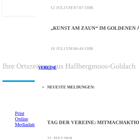
12 JULI UM 07:07 UHR
„KUNST AM ZAUN“ IM GOLDENEN
10 JULI UM 06:44 UHR
Ihre Ortszeitung aus Hallbergmoos-Goldach
VEREINE
NEUESTE MELDUNGEN:
IHRE WERBUNG IM MOOSKURIER
Print
Online
TAG DER VEREINE: MITMACHAKTI
Mediadaten (PDF)
ÜBERREGIONAL WERBEN:
22. JULI 2026