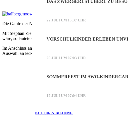
DAS ZWERGERLSTÜBERL ZU BESU
22 JULI UM 15:37 UHR
Die Garde der Narrhalla Hallbergmoos war auf dem Weinfest vollständ
Mit Stephan Ziegler gibt es zudem einen neuen Trainer für die beiden
wäre, so lautete die Frage an den Vater der Prinzessin, Josef Fischer
VORSCHULKINDER ERLEBEN UNVE
Im Anschluss an die Vorstellung der Prinzenpaare ging das Weinfest na
Auswahl an leckeren Rebsorten. Edgar Pröpster dankte dabei auch den
20 JULI UM 07:03 UHR
SOMMERFEST IM AWO-KINDERGAR
17 JULI UM 07:04 UHR
KULTUR & BILDUNG