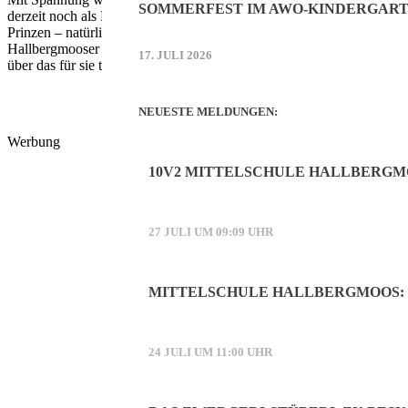
SOMMERFEST IM AWO-KINDERGART
derzeit noch als Exportsachbearbeiterin. Schon bald wird die 26-Jähr
Prinzen – natürlich – beim Fasching kennen. Das war vor acht Jahren,
Hallbergmooser Faschingsgesellschaft. Tätig ist der neue Regent bei
17. JULI 2026
über das für sie tolle Thema.
NEUESTE MELDUNGEN:
Werbung
10V2 MITTELSCHULE HALLBERGM
27 JULI UM 09:09 UHR
MITTELSCHULE HALLBERGMOOS: 
24 JULI UM 11:00 UHR