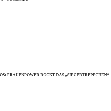
cus“ das Publikum bei den Faschingsbällen begeistern.
inzenpaare:
OS: FRAUENPOWER ROCKT DAS „SIEGERTREPPCHEN“
o I. regieren im Fasching
eister der SG Edelweiß beim Weinfest im Gemeindesaal. Tatsächlich war d
östlichkeiten stärken konnten – eine Grundlage für die reichliche We
schingssaison regierenden Prinzenpaare wurden vorgestellt.