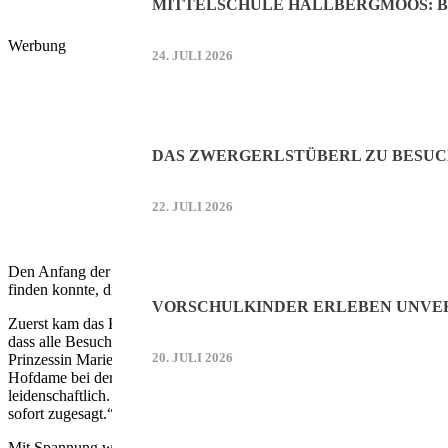
MITTELSCHULE HALLBERGMOOS: B
Werbung
24. JULI 2026
DAS ZWERGERLSTÜBERL ZU BESUC
22. JULI 2026
Den Anfang der Vorstellung übernahm noch Hofmarschall Florian Böhm
finden konnte, die das Amt in der kommenden Saison für ihn übernehm
VORSCHULKINDER ERLEBEN UNVER
Zuerst kam das Kinderprinzenpaar auf die Tanzfläche. Die zehnjähri
dass alle Besucher der Bälle schon jetzt gespannt sein dürften auf da
20. JULI 2026
Prinzessin Marie Fink geht in die fünfte Klasse des Oskar-Maria-Gra
Hofdame bei der Narrhalla, ebenso zwei Jahre bei der Kindergarde dabei
leidenschaftlich. Seit drei Jahren tanzt Dario in der Garde und beid
sofort zugesagt.“ Das Motto gefällt dem Kinderprinzenpaar ebenfalls s
Mit Spannung wurde dann abgewartet, wer die Gemeinde ab dem Faschin