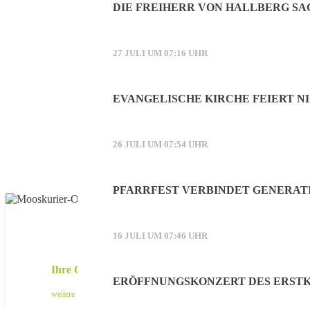
DIE FREIHERR VON HALLBERG SA
27 JULI UM 07:16 UHR
EVANGELISCHE KIRCHE FEIERT NI
26 JULI UM 07:54 UHR
PFARRFEST VERBINDET GENERAT
16 JULI UM 07:46 UHR
Ihre Online-Werbung auf mooskurier.de
ERÖFFNUNGSKONZERT DES ERSTK
weitere Infos