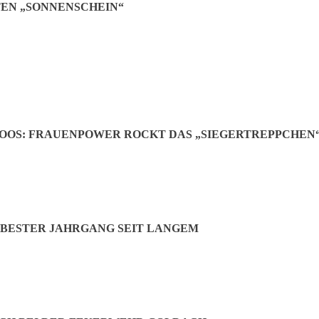
EN „SONNENSCHEIN“
ige allerdings in den K&F Getränkemarkt ihres Vaters wechseln. Einst w
 seit zwei Jahren sind die beiden ein Paar. Es ist der 27-jährige Thoma
m K&F Getränkefachhandel als Sachbearbeiter. Beide mussten nicht lang
OOS: FRAUENPOWER ROCKT DAS „SIEGERTREPPCHEN
BESTER JAHRGANG SEIT LANGEM