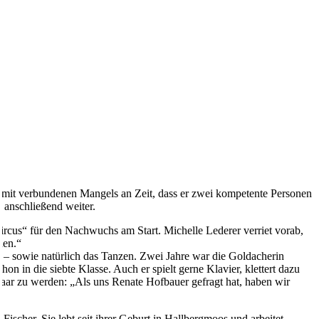
amit verbundenen Mangels an Zeit, dass er zwei kompetente Personen
 anschließend weiter.
rcus“ für den Nachwuchs am Start. Michelle Lederer verriet vorab,
hen.“
r – sowie natürlich das Tanzen. Zwei Jahre war die Goldacherin
on in die siebte Klasse. Auch er spielt gerne Klavier, klettert dazu
npaar zu werden: „Als uns Renate Hofbauer gefragt hat, haben wir
scher. Sie lebt seit ihrer Geburt in Hallbergmoos und arbeitet