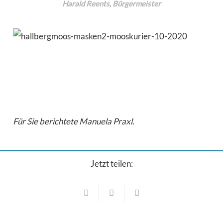
Harald Reents, Bürgermeister
Für Sie berichtete Manuela Praxl.
Jetzt teilen:
Aus dem Rathaus
Aus dem Rathaus
MyRadl startet offiziell: NordAllianz und
Sondersitzung des Gemeinderats
Münchner Metropolregion bringen größtes