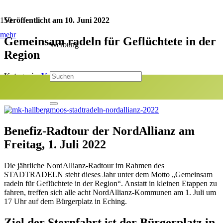
Veröffentlicht am
10. Juni 2022
mehr
Gemeinsam radeln für Geflüchtete in der
Werbung
Region
Kategorie:
Veranstaltungen
Jetzt teilen:
Benefiz-Radtour der NordAllianz am
Freitag, 1. Juli 2022
Die jährliche NordAllianz-Radtour im Rahmen des
STADTRADELN steht dieses Jahr unter dem Motto „Gemeinsam
radeln für Geflüchtete in der Region“. Anstatt in kleinen Etappen zu
fahren, treffen sich alle acht NordAllianz-Kommunen am 1. Juli um
17 Uhr auf dem Bürgerplatz in Eching.
Ziel der Sternfahrt ist der Bürgerplatz in