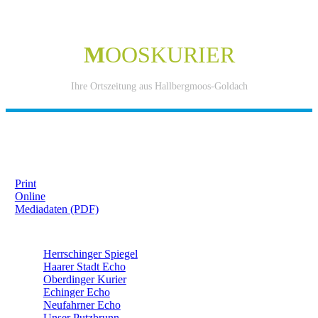
M
OOSKURIER
Ihre Ortszeitung aus Hallbergmoos-Goldach
IHRE WERBUNG IM MOOSKURIER
Print
Online
Mediadaten (PDF)
ÜBERREGIONAL WERBEN:
Herrschinger Spiegel
Haarer Stadt Echo
Oberdinger Kurier
Echinger Echo
Neufahrner Echo
Unser Putzbrunn