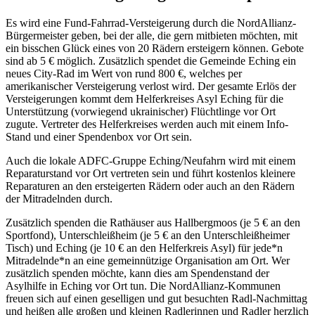
Es wird eine Fund-Fahrrad-Versteigerung durch die NordAllianz-
Bürgermeister geben, bei der alle, die gern mitbieten möchten, mit
ein bisschen Glück eines von 20 Rädern ersteigern können. Gebote
sind ab 5 € möglich. Zusätzlich spendet die Gemeinde Eching ein
neues City-Rad im Wert von rund 800 €, welches per
amerikanischer Versteigerung verlost wird. Der gesamte Erlös der
Versteigerungen kommt dem Helferkreises Asyl Eching für die
Unterstützung (vorwiegend ukrainischer) Flüchtlinge vor Ort
zugute. Vertreter des Helferkreises werden auch mit einem Info-
Stand und einer Spendenbox vor Ort sein.
Auch die lokale ADFC-Gruppe Eching/Neufahrn wird mit einem
Reparaturstand vor Ort vertreten sein und führt kostenlos kleinere
Reparaturen an den ersteigerten Rädern oder auch an den Rädern
der Mitradelnden durch.
Zusätzlich spenden die Rathäuser aus Hallbergmoos (je 5 € an den
Sportfond), Unterschleißheim (je 5 € an den Unterschleißheimer
Tisch) und Eching (je 10 € an den Helferkreis Asyl) für jede*n
Mitradelnde*n an eine gemeinnützige Organisation am Ort. Wer
zusätzlich spenden möchte, kann dies am Spendenstand der
Asylhilfe in Eching vor Ort tun. Die NordAllianz-Kommunen
freuen sich auf einen geselligen und gut besuchten Radl-Nachmittag
und heißen alle großen und kleinen Radlerinnen und Radler herzlich