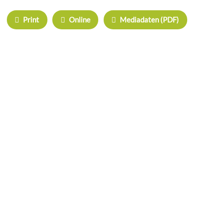
Print
Online
Mediadaten (PDF)
ÜBERREGIONAL WERBEN:
Herrschinger Spiegel
Haarer Stadt Echo
Oberdinger Kurier
Echinger Echo
Neufahrner Echo
Unser Putzbrunn
Grasbrunner Nachrichten
NICHTS MEHR VERPASSEN!