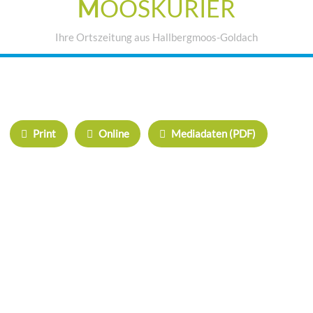
M
OOSKURIER
Ihre Ortszeitung aus Hallbergmoos-Goldach
IHRE WERBUNG IM MOOSKURIER
Print
Online
Mediadaten (PDF)
ÜBERREGIONAL WERBEN:
Herrschinger Spiegel
Haarer Stadt Echo
Oberdinger Kurier
Echinger Echo