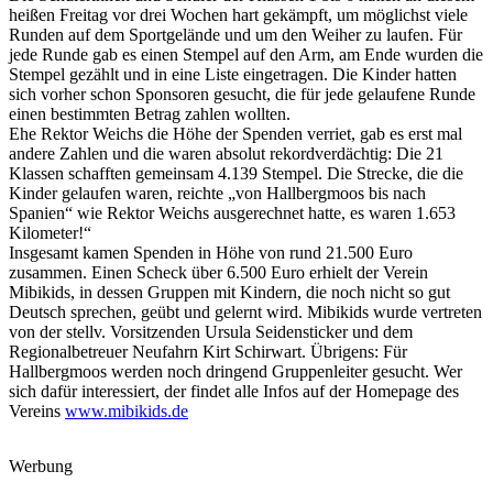
heißen Freitag vor drei Wochen hart gekämpft, um möglichst viele
Runden auf dem Sportgelände und um den Weiher zu laufen. Für
jede Runde gab es einen Stempel auf den Arm, am Ende wurden die
Stempel gezählt und in eine Liste eingetragen. Die Kinder hatten
sich vorher schon Sponsoren gesucht, die für jede gelaufene Runde
einen bestimmten Betrag zahlen wollten.
Ehe Rektor Weichs die Höhe der Spenden verriet, gab es erst mal
andere Zahlen und die waren absolut rekordverdächtig: Die 21
Klassen schafften gemeinsam 4.139 Stempel. Die Strecke, die die
Kinder gelaufen waren, reichte „von Hallbergmoos bis nach
Spanien“ wie Rektor Weichs ausgerechnet hatte, es waren 1.653
Kilometer!“
Insgesamt kamen Spenden in Höhe von rund 21.500 Euro
zusammen. Einen Scheck über 6.500 Euro erhielt der Verein
Mibikids, in dessen Gruppen mit Kindern, die noch nicht so gut
Deutsch sprechen, geübt und gelernt wird. Mibikids wurde vertreten
von der stellv. Vorsitzenden Ursula Seidensticker und dem
Regionalbetreuer Neufahrn Kirt Schirwart. Übrigens: Für
Hallbergmoos werden noch dringend Gruppenleiter gesucht. Wer
sich dafür interessiert, der findet alle Infos auf der Homepage des
Vereins
www.mibikids.de
Werbung