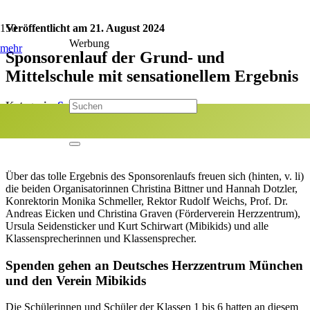
Veröffentlicht am
21. August 2024
Werbung
mehr
Sponsorenlauf der Grund- und
Mittelschule mit sensationellem Ergebnis
Kategorie:
Schulen
Jetzt teilen:
Über das tolle Ergebnis des Sponsorenlaufs freuen sich (hinten, v. li)
die beiden Organisatorinnen Christina Bittner und Hannah Dotzler,
Konrektorin Monika Schmeller, Rektor Rudolf Weichs, Prof. Dr.
Andreas Eicken und Christina Graven (Förderverein Herzzentrum),
Ursula Seidensticker und Kurt Schirwart (Mibikids) und alle
Klassensprecherinnen und Klassensprecher.
Spenden gehen an Deutsches Herzzentrum München
und den Verein Mibikids
Die Schülerinnen und Schüler der Klassen 1 bis 6 hatten an diesem