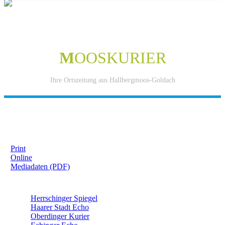
M
OOSKURIER
Ihre Ortszeitung aus Hallbergmoos-Goldach
IHRE WERBUNG IM MOOSKURIER
Print
Online
Mediadaten (PDF)
ÜBERREGIONAL WERBEN:
Herrschinger Spiegel
Haarer Stadt Echo
Oberdinger Kurier