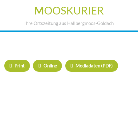
M
OOSKURIER
Ihre Ortszeitung aus Hallbergmoos-Goldach
IHRE WERBUNG IM MOOSKURIER
Print
Online
Mediadaten (PDF)
ÜBERREGIONAL WERBEN:
Herrschinger Spiegel
Haarer Stadt Echo
Oberdinger Kurier
Echinger Echo